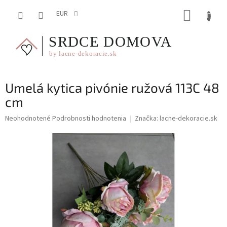
Prejsť
NÁKUP
na
EUR
obsah
KOŠÍK
Umelá kytica pivónie ružová 113C 48
cm
Priemerné
Neohodnotené
Podrobnosti hodnotenia
Značka:
lacne-dekoracie.sk
hodnotenie
produktu
je
0,0
z
5
hviezdičiek.