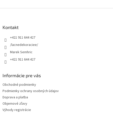
Z
á
p
ä
Kontakt
t
+421 911 644 427
i
e
/lacnedekoraciee/
Marek Semhric
+421 911 644 427
Informácie pre vás
Obchodné podmienky
Podmienky ochrany osobných údajov
Doprava a platba
Objemové zľavy
Výhody registrácie