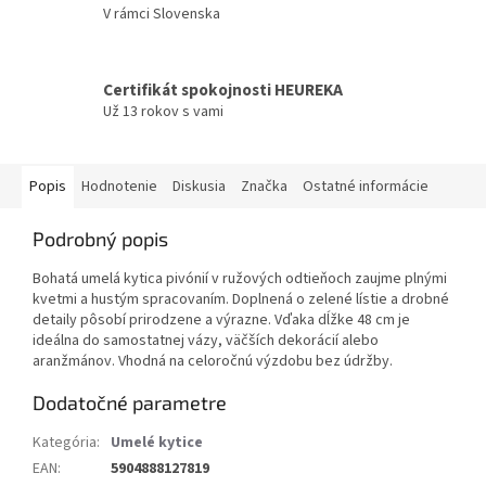
V rámci Slovenska
Certifikát spokojnosti HEUREKA
Už 13 rokov s vami
Popis
Hodnotenie
Diskusia
Značka
Ostatné informácie
Podrobný popis
Bohatá umelá kytica pivónií v ružových odtieňoch zaujme plnými
kvetmi a hustým spracovaním. Doplnená o zelené lístie a drobné
detaily pôsobí prirodzene a výrazne. Vďaka dĺžke 48 cm je
ideálna do samostatnej vázy, väčších dekorácií alebo
aranžmánov. Vhodná na celoročnú výzdobu bez údržby.
Dodatočné parametre
Kategória
:
Umelé kytice
EAN
:
5904888127819