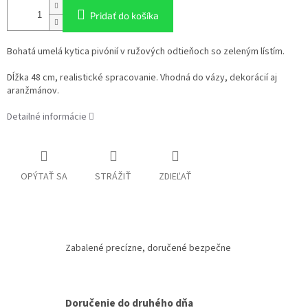
Pridať do košíka
Bohatá umelá kytica pivónií v ružových odtieňoch so zeleným lístím.
Dĺžka 48 cm, realistické spracovanie. Vhodná do vázy, dekorácií aj
aranžmánov.
Detailné informácie
OPÝTAŤ SA
STRÁŽIŤ
ZDIEĽAŤ
Zabalené precízne, doručené bezpečne
Doručenie do druhého dňa