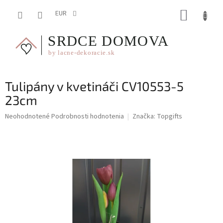
Prejsť
NÁKUP
na
EUR
obsah
KOŠÍK
Tulipány v kvetináči CV10553-5
23cm
Priemerné
Neohodnotené
Podrobnosti hodnotenia
Značka:
Topgifts
hodnotenie
produktu
je
0,0
z
5
hviezdičiek.