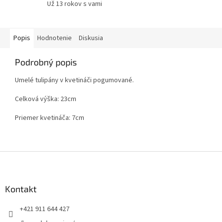
Už 13 rokov s vami
Popis
Hodnotenie
Diskusia
Podrobný popis
Umelé tulipány v kvetináči pogumované.
Celková výška: 23cm
Priemer kvetináča: 7cm
Z
á
p
ä
Kontakt
t
+421 911 644 427
i
e