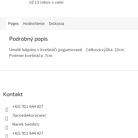
Už 13 rokov s vami
Popis
Hodnotenie
Diskusia
Podrobný popis
Umelé tulipány v kvetináči pogumované. Celková výška: 23cm
Priemer kvetináča: 7cm
Z
á
p
ä
Kontakt
t
+421 911 644 427
i
e
/lacnedekoraciee/
Marek Semhric
+421 911 644 427