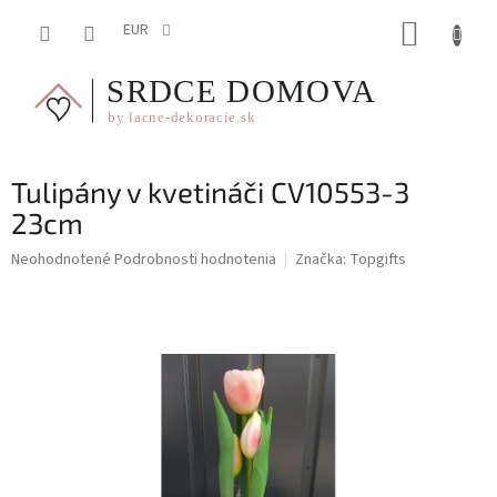
Prejsť
NÁKUP
na
EUR
obsah
KOŠÍK
Tulipány v kvetináči CV10553-3
23cm
Priemerné
Neohodnotené
Podrobnosti hodnotenia
Značka:
Topgifts
hodnotenie
produktu
je
0,0
z
5
hviezdičiek.