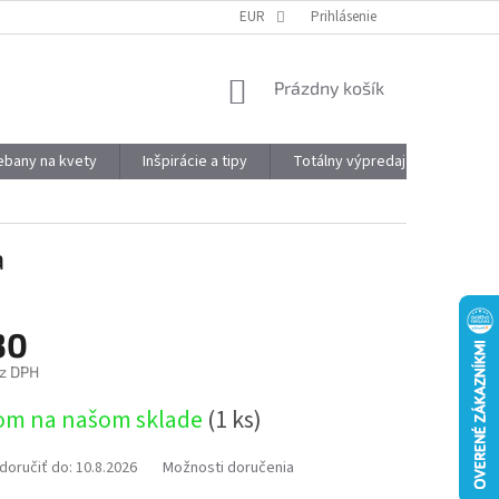
DOPRAVA A PLATBA
OBJEMOVÉ ZĽAVY
EUR
Prihlásenie
VÝHODY REGISTRÁCIE
NÁKUPNÝ
Prázdny košík
KOŠÍK
kebany na kvety
Inšpirácie a tipy
Totálny výpredaj
Značky
a
30
z DPH
ová
om na našom sklade
(1 ks)
oručiť do:
10.8.2026
Možnosti doručenia