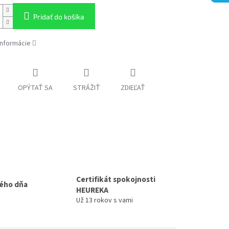
Pridať do košíka
informácie
OPÝTAŤ SA
STRÁŽIŤ
ZDIEĽAŤ
Certifikát spokojnosti
ého dňa
HEUREKA
Už 13 rokov s vami