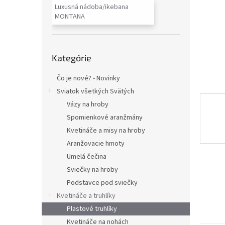
Luxusná nádoba/ikebana
MONTANA
Preskočiť
Kategórie
kategórie
Čo je nové? - Novinky
Sviatok všetkých Svätých
Vázy na hroby
Spomienkové aranžmány
Kvetináče a misy na hroby
Aranžovacie hmoty
Umelá čečina
Sviečky na hroby
Podstavce pod sviečky
Kvetináče a truhlíky
Plastové truhlíky
Kvetináče na nohách