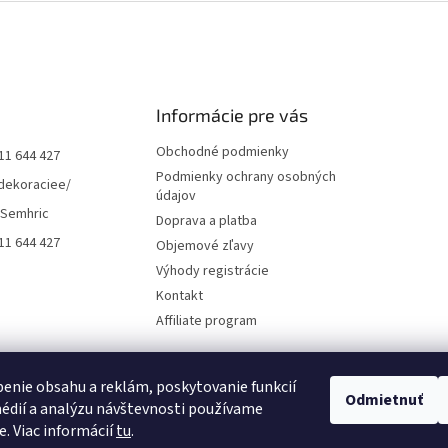
Informácie pre vás
Obchodné podmienky
11 644 427
Podmienky ochrany osobných
dekoraciee/
údajov
 Semhric
Doprava a platba
11 644 427
Objemové zľavy
Výhody registrácie
Kontakt
Affiliate program
enie obsahu a reklám, poskytovanie funkcií
Odmietnuť
édií a analýzu návštevnosti používame
e. Viac informácií
tu
.