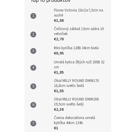
Florex Victoria 23x11x7,5cm na
suché
€1,08
Čečinový základ 13cm sádra 10
vetvičiek
€2,70
Mini kyrička 128B 34cm biela
€0,95
Umelá kytica žltých ruží 205B 32
cm
€1,85
Obal MILLY ROUND DMIN170
16,8cm svetlo šedá
€1,55
Obal MILLY ROUND DMIN200
19,5cm svetlo šedý
€2,30
Čierna dekoratívna umelá
kytička 44cm 124A
€1