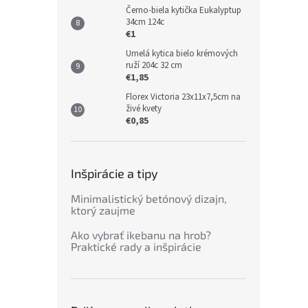
Černo-biela kytička Eukalyptup
34cm 124c
€1
Umelá kytica bielo krémových
ruží 204c 32 cm
€1,85
Florex Victoria 23x11x7,5cm na
živé kvety
€0,85
Inšpirácie a tipy
Minimalistický betónový dizajn,
ktorý zaujme
Ako vybrať ikebanu na hrob?
Praktické rady a inšpirácie