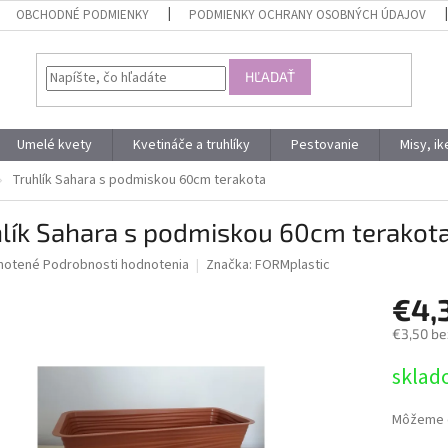
OBCHODNÉ PODMIENKY
PODMIENKY OCHRANY OSOBNÝCH ÚDAJOV
HĽADAŤ
Umelé kvety
Kvetináče a truhlíky
Pestovanie
Misy, i
Truhlík Sahara s podmiskou 60cm terakota
hlík Sahara s podmiskou 60cm terakot
né
notené
Podrobnosti hodnotenia
Značka:
FORMplastic
nie
€4,
u
€3,50 be
Jednotk
sklad
cena:
iek.
Môžeme d