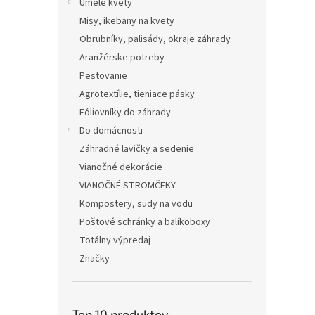
Umelé kvety
Misy, ikebany na kvety
Obrubníky, palisády, okraje záhrady
Aranžérske potreby
Pestovanie
Agrotextílie, tieniace pásky
Fóliovníky do záhrady
Do domácnosti
Záhradné lavičky a sedenie
Vianočné dekorácie
VIANOČNÉ STROMČEKY
Kompostery, sudy na vodu
Poštové schránky a balíkoboxy
Totálny výpredaj
Značky
Top 10 produktov