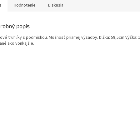
s
Hodnotenie
Diskusia
robný popis
tové truhlíky s podmiskou. Možnosť priamej výsadby. Dĺžka: 58,5cm Výška:
ané ako vonkajšie.