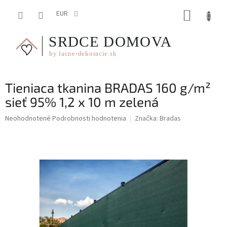
Prejsť
NÁKUP
na
EUR
obsah
KOŠÍK
Tieniaca tkanina BRADAS 160 g/m²
sieť 95% 1,2 x 10 m zelená
Priemerné
Neohodnotené
Podrobnosti hodnotenia
Značka:
Bradas
hodnotenie
produktu
je
0,0
z
5
hviezdičiek.