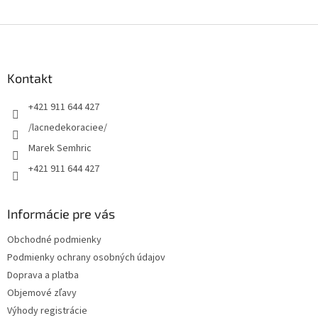
Z
á
p
ä
Kontakt
t
+421 911 644 427
i
e
/lacnedekoraciee/
Marek Semhric
+421 911 644 427
Informácie pre vás
Obchodné podmienky
Podmienky ochrany osobných údajov
Doprava a platba
Objemové zľavy
Výhody registrácie