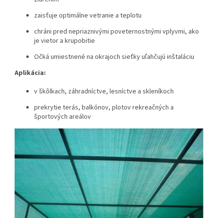
zaisťuje optimálne vetranie a teplotu
chráni pred nepriaznivými poveternostnými vplyvmi, ako
je vietor a krupobitie
Očká umiestnené na okrajoch sieťky uľahčujú inštaláciu
Aplikácia:
v škôlkach, záhradníctve, lesníctve a skleníkoch
prekrytie terás, balkónov, plotov rekreačných a
športových areálov