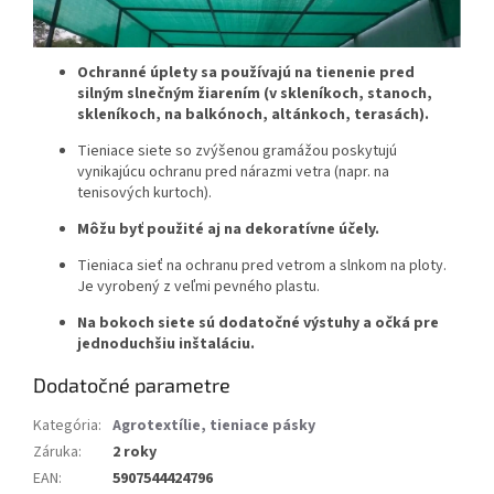
Ochranné úplety sa používajú na tienenie pred
silným slnečným žiarením (v skleníkoch, stanoch,
skleníkoch, na balkónoch, altánkoch, terasách).
Tieniace siete so zvýšenou gramážou poskytujú
vynikajúcu ochranu pred nárazmi vetra (napr. na
tenisových kurtoch).
Môžu byť použité aj na dekoratívne účely.
Tieniaca sieť na ochranu pred vetrom a slnkom na ploty.
Je vyrobený z veľmi pevného plastu.
Na bokoch siete sú dodatočné výstuhy a očká pre
jednoduchšiu inštaláciu.
Dodatočné parametre
Kategória
:
Agrotextílie, tieniace pásky
Záruka
:
2 roky
EAN
:
5907544424796