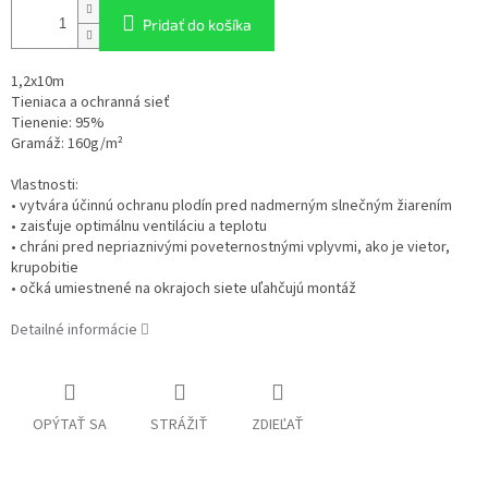
Pridať do košíka
1,2x10m
Tieniaca a ochranná sieť
Tienenie: 95%
Gramáž: 160g/m²
Vlastnosti:
• vytvára účinnú ochranu plodín pred nadmerným slnečným žiarením
• zaisťuje optimálnu ventiláciu a teplotu
• chráni pred nepriaznivými poveternostnými vplyvmi, ako je vietor,
krupobitie
• očká umiestnené na okrajoch siete uľahčujú montáž
Detailné informácie
OPÝTAŤ SA
STRÁŽIŤ
ZDIEĽAŤ