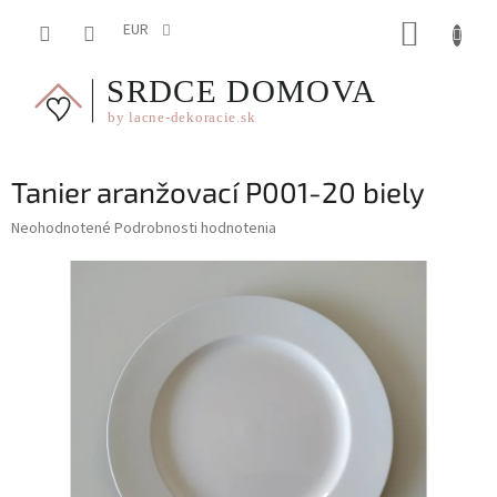
Prejsť
NÁKUP
na
EUR
obsah
KOŠÍK
Tanier aranžovací P001-20 biely
Priemerné
Neohodnotené
Podrobnosti hodnotenia
hodnotenie
produktu
je
0,0
z
5
hviezdičiek.