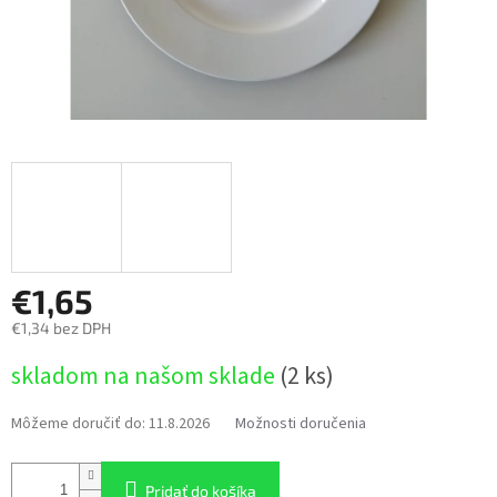
€1,65
€1,34 bez DPH
Jednotková
skladom na našom sklade
(2 ks)
cena:
Môžeme doručiť do:
11.8.2026
Možnosti doručenia
Pridať do košíka