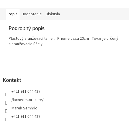
Popis
Hodnotenie
Diskusia
Podrobný popis
Plastový aranžovací tanier. Priemer: cca 20cm Tovar je určený
a aranžovacie účely!
Z
á
p
ä
Kontakt
t
+421 911 644 427
i
e
/lacnedekoraciee/
Marek Semhric
+421 911 644 427