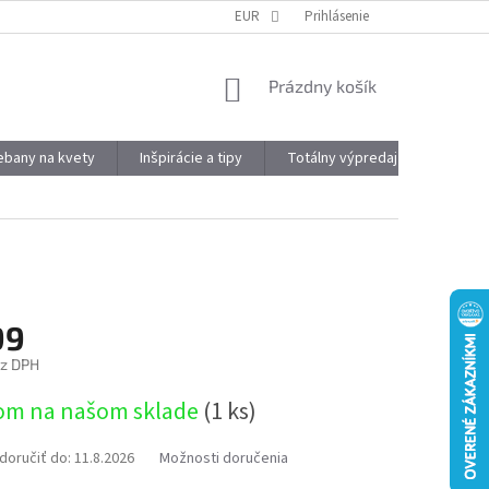
DOPRAVA A PLATBA
OBJEMOVÉ ZĽAVY
EUR
Prihlásenie
VÝHODY REGISTRÁCIE
NÁKUPNÝ
Prázdny košík
KOŠÍK
kebany na kvety
Inšpirácie a tipy
Totálny výpredaj
Značky
99
ez DPH
ová
om na našom sklade
(1 ks)
oručiť do:
11.8.2026
Možnosti doručenia