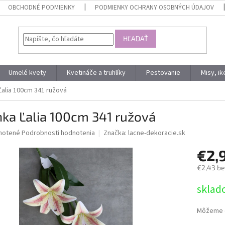
OBCHODNÉ PODMIENKY
PODMIENKY OCHRANY OSOBNÝCH ÚDAJOV
HĽADAŤ
Umelé kvety
Kvetináče a truhlíky
Pestovanie
Misy, i
Ľalia 100cm 341 ružová
ka Ľalia 100cm 341 ružová
né
notené
Podrobnosti hodnotenia
Značka:
lacne-dekoracie.sk
nie
€2,
u
€2,43 b
Jednotk
sklad
cena:
iek.
Môžeme d