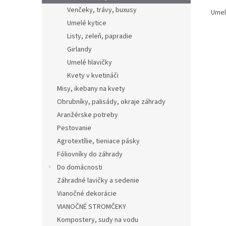
Venčeky, trávy, buxusy
Umel
Umelé kytice
Listy, zeleň, papradie
Girlandy
Umelé hlavičky
Kvety v kvetináči
Misy, ikebany na kvety
Obrubníky, palisády, okraje záhrady
Aranžérske potreby
Pestovanie
Agrotextílie, tieniace pásky
Fóliovníky do záhrady
Do domácnosti
Záhradné lavičky a sedenie
Vianočné dekorácie
VIANOČNÉ STROMČEKY
Kompostery, sudy na vodu