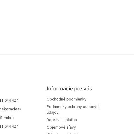
Informácie pre vás
Obchodné podmienky
11 644 427
Podmienky ochrany osobných
dekoraciee/
údajov
 Semhric
Doprava a platba
11 644 427
Objemové zľavy