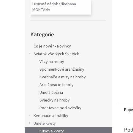
Luxusná nádoba/ikebana
MONTANA
Preskočiť
Kategórie
kategórie
Čo je nové? - Novinky
Sviatok všetkých Svätých
Vázy na hroby
Spomienkové aranžmány
Kvetináče a misy na hroby
Aranžovacie hmoty
Umelá čečina
Sviečky na hroby
Podstavce pod sviečky
Popi
Kvetináče a truhlíky
Umelé kvety
Pod
Kusové kvety