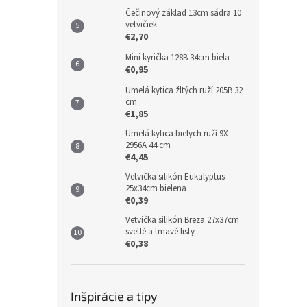
Čečinový základ 13cm sádra 10
vetvičiek
€2,70
Mini kyrička 128B 34cm biela
€0,95
Umelá kytica žltých ruží 205B 32
cm
€1,85
Umelá kytica bielych ruží 9X
2956A 44 cm
€4,45
Vetvička silikón Eukalyptus
25x34cm bielena
€0,39
Vetvička silikón Breza 27x37cm
svetlé a tmavé listy
€0,38
Inšpirácie a tipy