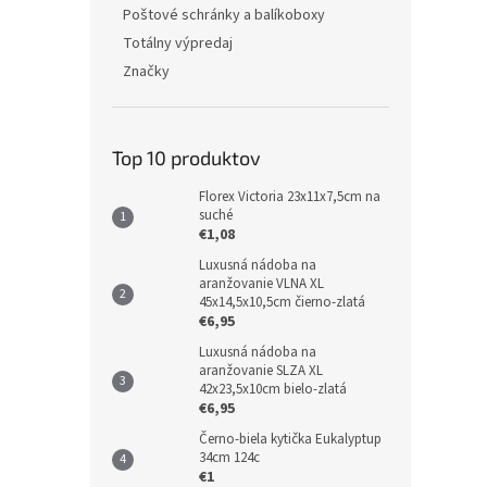
Poštové schránky a balíkoboxy
Totálny výpredaj
Značky
Top 10 produktov
Florex Victoria 23x11x7,5cm na
suché
€1,08
Luxusná nádoba na
aranžovanie VLNA XL
45x14,5x10,5cm čierno-zlatá
€6,95
Luxusná nádoba na
aranžovanie SLZA XL
42x23,5x10cm bielo-zlatá
€6,95
Černo-biela kytička Eukalyptup
34cm 124c
€1