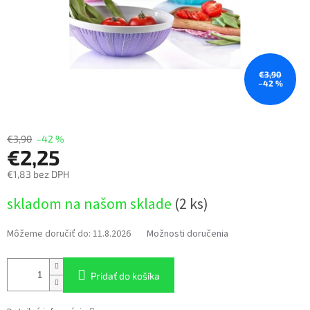
€3,90
–42 %
€3,90
–42 %
€2,25
€1,83 bez DPH
Jednotková
skladom na našom sklade
(2 ks)
cena:
Môžeme doručiť do:
11.8.2026
Možnosti doručenia
Pridať do košíka