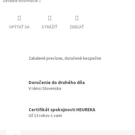
Detailné informácie
OPÝTAŤ SA
STRÁŽIŤ
ZDIEĽAŤ
Zabalené precízne, doručené bezpečne
Doručenie do druhého dňa
V rámci Slovenska
Certifikát spokojnosti HEUREKA
Už 13 rokov s vami