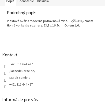
Popis
Hodnotenie
Diskusia
Podrobný popis
Plastová oválna moderná potravinová misa. Výška: 8,2cmcm
Horné vonkajšie rozmery: 23,8 x 16,5cm Objem 1,6L
Z
á
p
ä
Kontakt
t
+421 911 644 427
i
e
/lacnedekoraciee/
Marek Semhric
+421 911 644 427
Informácie pre vás