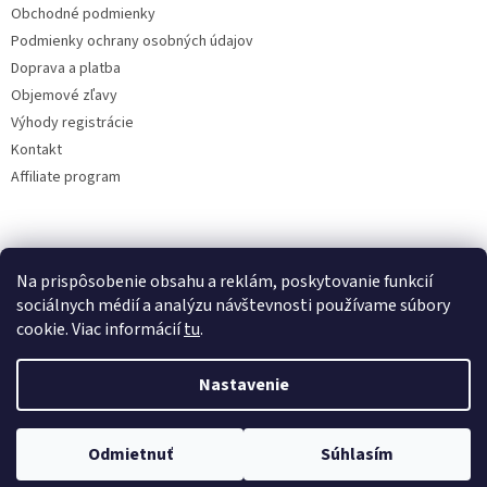
Obchodné podmienky
Podmienky ochrany osobných údajov
Doprava a platba
Objemové zľavy
Výhody registrácie
Kontakt
Affiliate program
Na prispôsobenie obsahu a reklám, poskytovanie funkcií
sociálnych médií a analýzu návštevnosti používame súbory
cookie. Viac informácií
tu
.
Vytvoril Shoptet
Nastavenie
Copyright 2026
lacne-dekoracie.sk
. Všetky práva vyhradené.
Odmietnuť
Súhlasím
Upraviť nastavenie cookies
Tovar odosielame v ten istý deň pri vytvorení objednávky do 12:00