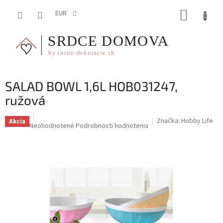
Prejsť
NÁKUP
na
EUR
obsah
KOŠÍK
SALAD BOWL 1,6L HOB031247,
ružová
Značka:
Hobby Life
Akcia
Priemerné
Neohodnotené
Podrobnosti hodnotenia
hodnotenie
produktu
je
0,0
z
5
hviezdičiek.