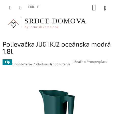
Prejsť
NÁKUP
na
EUR
obsah
KOŠÍK
Polievačka JUG IKJ2 oceánska modrá
1,8l
Značka:
Prosperplast
Tip
Priemerné
1 hodnotenie
Podrobnosti hodnotenia
hodnotenie
produktu
je
5,0
z
5
hviezdičiek.