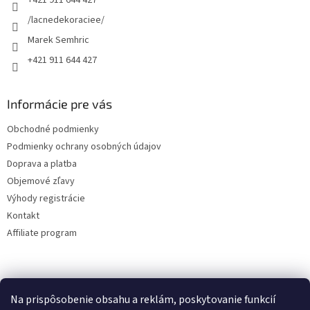
i
e
/lacnedekoraciee/
Marek Semhric
+421 911 644 427
Informácie pre vás
Obchodné podmienky
Podmienky ochrany osobných údajov
Doprava a platba
Objemové zľavy
Výhody registrácie
Kontakt
Affiliate program
Na prispôsobenie obsahu a reklám, poskytovanie funkcií