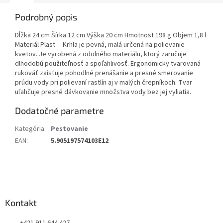
Podrobný popis
Dĺžka 24 cm Šírka 12 cm Výška 20 cm Hmotnost 198 g Objem 1,8 l
Materiál Plast Krhla je pevná, malá určená na polievanie
kvetov. Je vyrobená z odolného materiálu, ktorý zaručuje
dlhodobú použiteľnosť a spoľahlivosť. Ergonomicky tvarovaná
rukoväť zaisťuje pohodlné prenášanie a presné smerovanie
prúdu vody pri polievaní rastlín aj v malých črepníkoch. Tvar
uľahčuje presné dávkovanie množstva vody bez jej vyliatia.
Dodatočné parametre
Kategória
:
Pestovanie
EAN
:
5.905197574103E12
Z
á
p
ä
Kontakt
t
+421 911 644 427