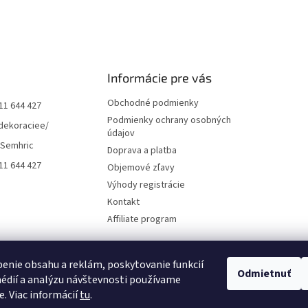
Informácie pre vás
Obchodné podmienky
11 644 427
Podmienky ochrany osobných
dekoraciee/
údajov
 Semhric
Doprava a platba
11 644 427
Objemové zľavy
Výhody registrácie
Kontakt
Affiliate program
enie obsahu a reklám, poskytovanie funkcií
Odmietnuť
édií a analýzu návštevnosti používame
e. Viac informácií
tu
.