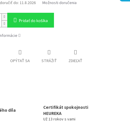
oručiť do:
11.8.2026
Možnosti doručenia
Pridať do košíka
informácie
OPÝTAŤ SA
STRÁŽIŤ
ZDIEĽAŤ
Certifikát spokojnosti
ého dňa
HEUREKA
Už 13 rokov s vami