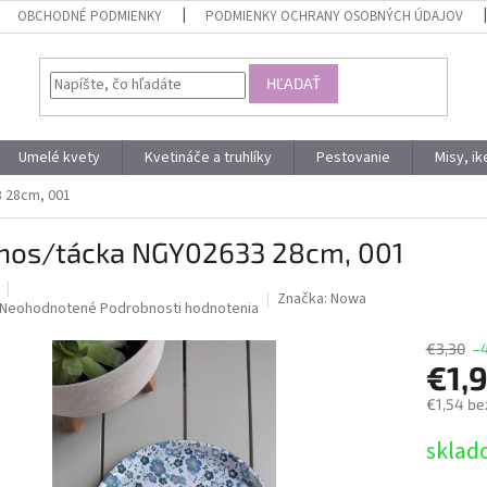
OBCHODNÉ PODMIENKY
PODMIENKY OCHRANY OSOBNÝCH ÚDAJOV
HĽADAŤ
Umelé kvety
Kvetináče a truhlíky
Pestovanie
Misy, i
 28cm, 001
nos/tácka NGY02633 28cm, 001
Značka:
Nowa
Priemerné
Neohodnotené
Podrobnosti hodnotenia
hodnotenie
produktu
€3,30
–
€1,
je
0,0
€1,54 be
z
5
Jednotk
sklad
hviezdičiek.
cena: