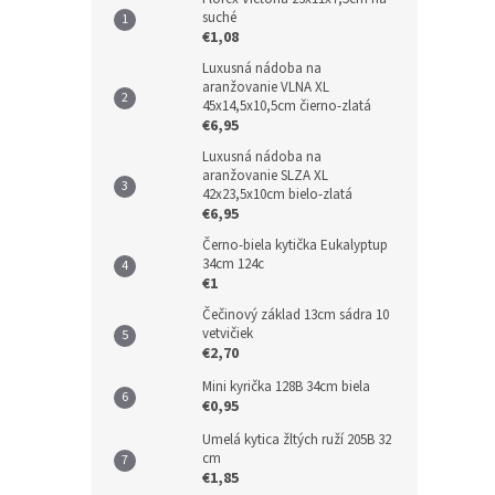
suché
€1,08
Luxusná nádoba na
aranžovanie VLNA XL
45x14,5x10,5cm čierno-zlatá
€6,95
Luxusná nádoba na
aranžovanie SLZA XL
42x23,5x10cm bielo-zlatá
€6,95
Černo-biela kytička Eukalyptup
34cm 124c
€1
Čečinový základ 13cm sádra 10
vetvičiek
€2,70
Mini kyrička 128B 34cm biela
€0,95
Umelá kytica žltých ruží 205B 32
cm
€1,85