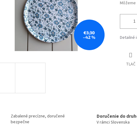
Môžeme d
€3,30
–42 %
Detailné 
TLAČ
Doručenie do druh
Zabalené precízne, doručené
bezpečne
V rámci Slovenska