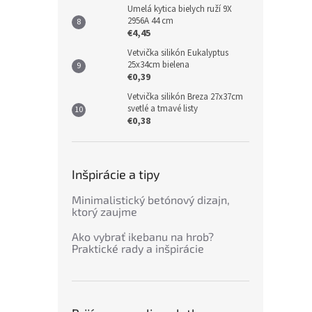
Umelá kytica bielych ruží 9X
2956A 44 cm
€4,45
Vetvička silikón Eukalyptus
25x34cm bielena
€0,39
Vetvička silikón Breza 27x37cm
svetlé a tmavé listy
€0,38
Inšpirácie a tipy
Minimalistický betónový dizajn,
ktorý zaujme
Ako vybrať ikebanu na hrob?
Praktické rady a inšpirácie