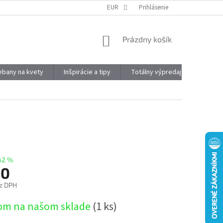
DOPRAVA A PLATBA
OBJEMOVÉ ZĽAVY
EUR
Prihlásenie
VÝHODY REGISTRÁCIE
NÁKUPNÝ
Prázdny košík
KOŠÍK
kebany na kvety
Inšpirácie a tipy
Totálny výpredaj
Značky
42 %
90
z DPH
ová
om na našom sklade
(1 ks)