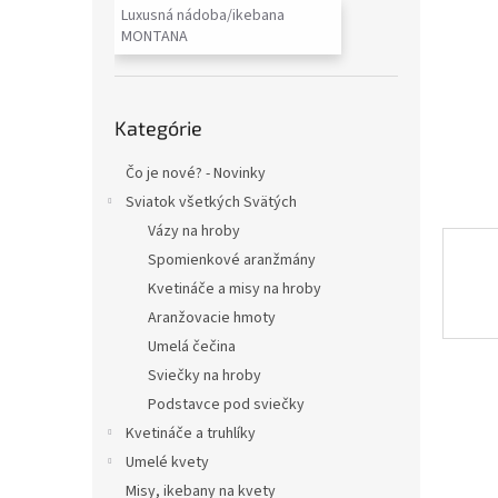
Luxusná nádoba/ikebana
MONTANA
Preskočiť
Kategórie
kategórie
Čo je nové? - Novinky
Sviatok všetkých Svätých
Vázy na hroby
Spomienkové aranžmány
Kvetináče a misy na hroby
Aranžovacie hmoty
Umelá čečina
Sviečky na hroby
Podstavce pod sviečky
Kvetináče a truhlíky
Umelé kvety
Misy, ikebany na kvety