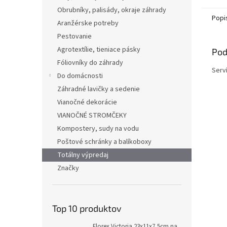
Obrubníky, palisády, okraje záhrady
Popi
Aranžérske potreby
Pestovanie
Agrotextílie, tieniace pásky
Pod
Fóliovníky do záhrady
Serv
Do domácnosti
Záhradné lavičky a sedenie
Vianočné dekorácie
VIANOČNÉ STROMČEKY
Kompostery, sudy na vodu
Poštové schránky a balíkoboxy
Totálny výpredaj
Značky
Top 10 produktov
Florex Victoria 23x11x7,5cm na