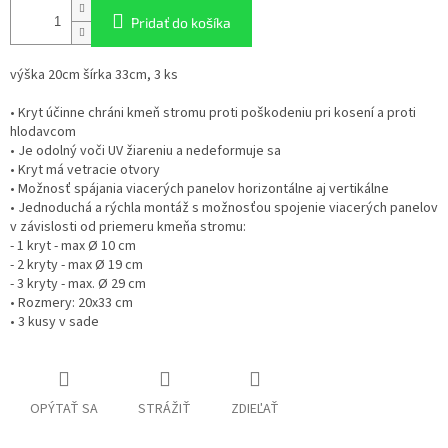
Pridať do košíka
výška 20cm šírka 33cm, 3 ks
• Kryt účinne chráni kmeň stromu proti poškodeniu pri kosení a proti
hlodavcom
• Je odolný voči UV žiareniu a nedeformuje sa
• Kryt má vetracie otvory
• Možnosť spájania viacerých panelov horizontálne aj vertikálne
• Jednoduchá a rýchla montáž s možnosťou spojenie viacerých panelov
v závislosti od priemeru kmeňa stromu:
- 1 kryt - max Ø 10 cm
- 2 kryty - max Ø 19 cm
- 3 kryty - max. Ø 29 cm
• Rozmery: 20x33 cm
• 3 kusy v sade
OPÝTAŤ SA
STRÁŽIŤ
ZDIEĽAŤ