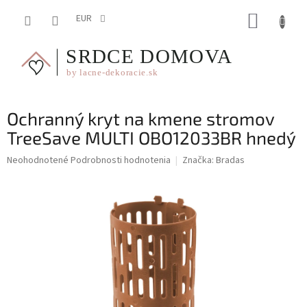
Prejsť
NÁKUP
na
EUR
obsah
KOŠÍK
Ochranný kryt na kmene stromov
TreeSave MULTI OBO12033BR hnedý
Priemerné
Neohodnotené
Podrobnosti hodnotenia
Značka:
Bradas
hodnotenie
produktu
je
0,0
z
5
hviezdičiek.