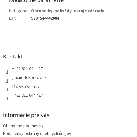
Kategória
:
Obrubníky, palisády, okraje záhrady
EAN
:
5907544442004
Z
á
p
ä
Kontakt
t
+421 911 644 427
i
e
/lacnedekoraciee/
Marek Semhric
+421 911 644 427
Informácie pre vás
Obchodné podmienky
Podmienky ochrany osobných údajov