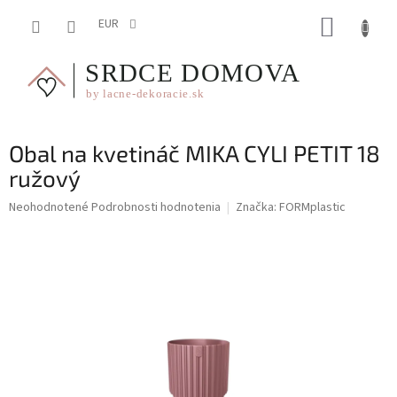
Prejsť
NÁKUP
na
EUR
obsah
KOŠÍK
Obal na kvetináč MIKA CYLI PETIT 18
ružový
Priemerné
Neohodnotené
Podrobnosti hodnotenia
Značka:
FORMplastic
hodnotenie
produktu
je
0,0
z
5
hviezdičiek.