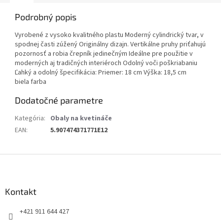
Podrobný popis
Vyrobené z vysoko kvalitného plastu Moderný cylindrický tvar, v
spodnej časti zúžený Originálny dizajn. Vertikálne pruhy priťahujú
pozornosť a robia črepník jedinečným Ideálne pre použitie v
moderných aj tradičných interiéroch Odolný voči poškriabaniu
Ľahký a odolný špecifikácia: Priemer: 18 cm Výška: 18,5 cm
biela farba
Dodatočné parametre
Kategória
:
Obaly na kvetináče
EAN
:
5.907474371771E12
Z
á
p
ä
Kontakt
t
+421 911 644 427
i