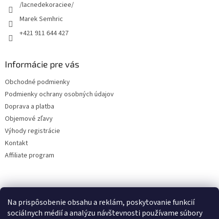
e
/lacnedekoraciee/
Marek Semhric
+421 911 644 427
Informácie pre vás
Obchodné podmienky
Podmienky ochrany osobných údajov
Doprava a platba
Objemové zľavy
Výhody registrácie
Kontakt
Affiliate program
Na prispôsobenie obsahu a reklám, poskytovanie funkcií
sociálnych médií a analýzu návštevnosti používame súbory