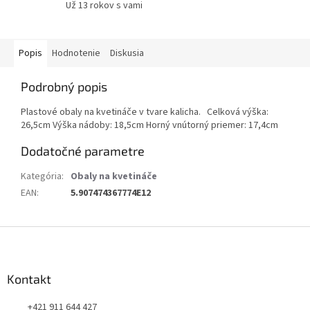
Už 13 rokov s vami
Popis
Hodnotenie
Diskusia
Podrobný popis
Plastové obaly na kvetináče v tvare kalicha. Celková výška:
26,5cm Výška nádoby: 18,5cm Horný vnútorný priemer: 17,4cm
Dodatočné parametre
Kategória
:
Obaly na kvetináče
EAN
:
5.907474367774E12
Z
á
p
ä
Kontakt
t
+421 911 644 427
i