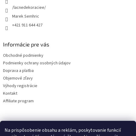
e
/lacnedekoraciee/
Marek Semhric
+421 911 644 427
Informácie pre vás
Obchodné podmienky
Podmienky ochrany osobných údajov
Doprava a platba
Objemové zľavy
Výhody registrácie
Kontakt
Affiliate program
Na prispôsobenie obsahu a reklám, poskytovanie funkcií