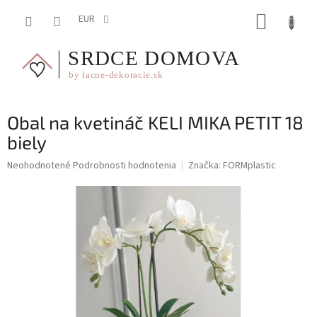
Prejsť
NÁKUP
na
EUR
obsah
KOŠÍK
Obal na kvetináč KELI MIKA PETIT 18
biely
Priemerné
Neohodnotené
Podrobnosti hodnotenia
Značka:
FORMplastic
hodnotenie
produktu
je
0,0
z
5
hviezdičiek.