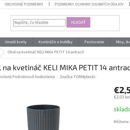
OBCHODNÉ PODMIENKY
PODMIENKY OCHRANY OSOBNÝCH ÚDAJOV
HĽADAŤ
Umelé kvety
Kvetináče a truhlíky
Pestovanie
Misy, i
Obal na kvetináč KELI MIKA PETIT 14 antracit
 na kvetináč KELI MIKA PETIT 14 antrac
né
notené
Podrobnosti hodnotenia
Značka:
FORMplastic
nie
€2,
u
€2,03 be
Jednotk
sklad
cena:
iek.
Môžeme d