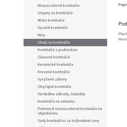
Popi
Mrazuvzdorné kvetináče
Stojany na kvetináče
Nízke kvetináče
Pod
Vysoké kvetináče
Plas
Misy
Horn
Obaly na kvetináče
Kvetináče s podmiskou
Závesné kvetináče
Keramické kvetináče
Drevené kvetináče
Vyvyšené záhony
Obyčajné kvetináče
Vertikálne záhrady, kaskády
Kvetináče na zeleninu
Prémiové mrazuvzdorné kvetináče na
objednávku
Sady kvetináčov za zvýhodené ceny