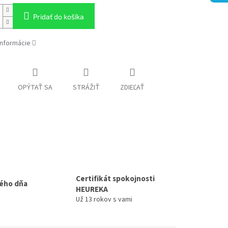
Pridať do košíka
informácie
OPÝTAŤ SA
STRÁŽIŤ
ZDIEĽAŤ
Certifikát spokojnosti
ého dňa
HEUREKA
Už 13 rokov s vami