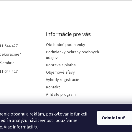
Informácie pre vás
Obchodné podmienky
11 644 427
Podmienky ochrany osobných
dekoraciee/
údajov
 Semhric
Doprava a platba
11 644 427
Objemové zľavy
Výhody registrácie
Kontakt
Affiliate program
enie obsahu a reklám, poskytovanie funkcií
Odmietnuť
édií a analýzu návštevnosti používame
e. Viac informácií
tu
.