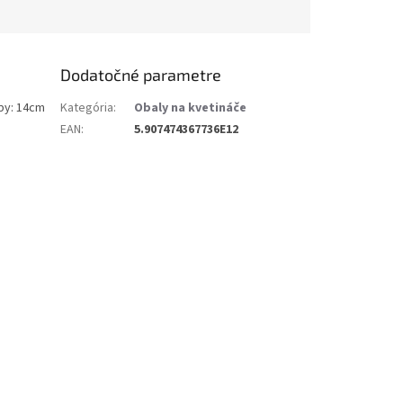
Dodatočné parametre
oby: 14cm
Kategória
:
Obaly na kvetináče
EAN
:
5.907474367736E12