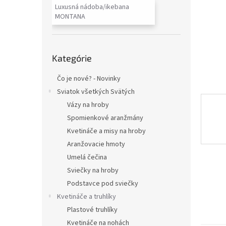
Luxusná nádoba/ikebana
MONTANA
Preskočiť
Kategórie
kategórie
Čo je nové? - Novinky
Sviatok všetkých Svätých
Vázy na hroby
Spomienkové aranžmány
Kvetináče a misy na hroby
Aranžovacie hmoty
Umelá čečina
Sviečky na hroby
Podstavce pod sviečky
Kvetináče a truhlíky
Plastové truhlíky
Kvetináče na nohách