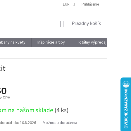
DOPRAVA A PLATBA
OBJEMOVÉ ZĽAVY
EUR
Prihlásenie
VÝHODY REGISTRÁCIE
NÁKUPNÝ
Prázdny košík
KOŠÍK
kebany na kvety
Inšpirácie a tipy
Totálny výpredaj
Značky
it
50
z DPH
ová
om na našom sklade
(4 ks)
oručiť do:
10.8.2026
Možnosti doručenia