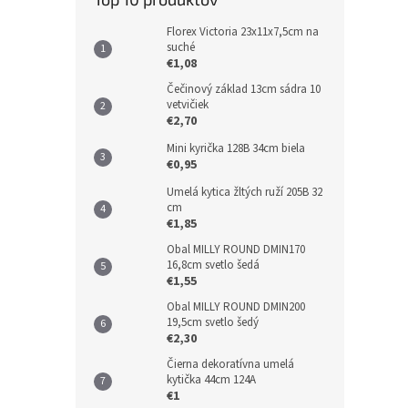
Florex Victoria 23x11x7,5cm na
suché
€1,08
Čečinový základ 13cm sádra 10
vetvičiek
€2,70
Mini kyrička 128B 34cm biela
€0,95
Umelá kytica žltých ruží 205B 32
cm
€1,85
Obal MILLY ROUND DMIN170
16,8cm svetlo šedá
€1,55
Obal MILLY ROUND DMIN200
19,5cm svetlo šedý
€2,30
Čierna dekoratívna umelá
kytička 44cm 124A
€1