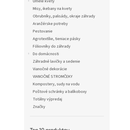
Umelé kvety
Misy, ikebany na kvety
Obrubníky, palisády, okraje záhrady
Aranžérske potreby
Pestovanie
Agrotextílie, tieniace pásky
Fóliovníky do záhrady
Do domácnosti
Záhradné lavičky a sedenie
Vianočné dekorácie
VIANOČNÉ STROMČEKY
Kompostery, sudy na vodu
Poštové schránky a balíkoboxy
Totálny výpredaj
Značky
Top 10 produktov