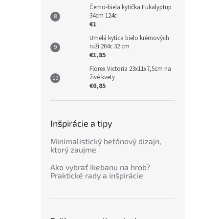
Černo-biela kytička Eukalyptup
34cm 124c
€1
Umelá kytica bielo krémových
ruží 204c 32 cm
€1,85
Florex Victoria 23x11x7,5cm na
živé kvety
€0,85
Inšpirácie a tipy
Minimalistický betónový dizajn,
ktorý zaujme
Ako vybrať ikebanu na hrob?
Praktické rady a inšpirácie