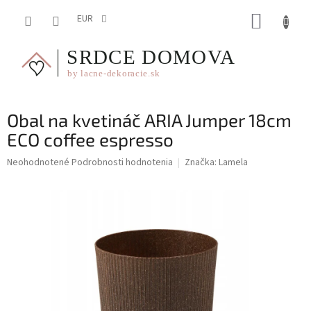
Prejsť
NÁKUP
na
EUR
obsah
KOŠÍK
Obal na kvetináč ARIA Jumper 18cm
ECO coffee espresso
Priemerné
Neohodnotené
Podrobnosti hodnotenia
Značka:
Lamela
hodnotenie
produktu
je
0,0
z
5
hviezdičiek.