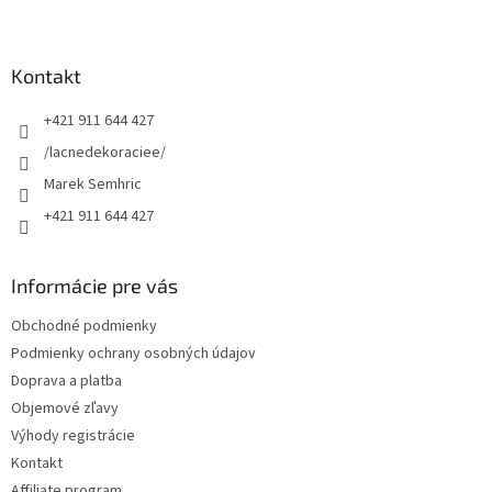
Z
á
p
ä
Kontakt
t
+421 911 644 427
i
e
/lacnedekoraciee/
Marek Semhric
+421 911 644 427
Informácie pre vás
Obchodné podmienky
Podmienky ochrany osobných údajov
Doprava a platba
Objemové zľavy
Výhody registrácie
Kontakt
Affiliate program