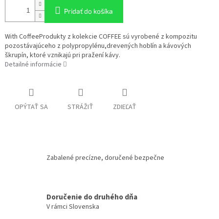
Pridať do košíka
With CoffeeProdukty z kolekcie COFFEE sú vyrobené z kompozitu
pozostávajúceho z polypropylénu,drevených hoblín a kávových
škrupín, ktoré vznikajú pri pražení kávy.
Detailné informácie
OPÝTAŤ SA
STRÁŽIŤ
ZDIEĽAŤ
Zabalené precízne, doručené bezpečne
Doručenie do druhého dňa
V rámci Slovenska