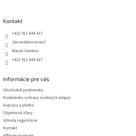
Z
á
p
ä
Kontakt
t
+421 911 644 427
i
e
/lacnedekoraciee/
Marek Semhric
+421 911 644 427
Informácie pre vás
Obchodné podmienky
Podmienky ochrany osobných údajov
Doprava a platba
Objemové zľavy
Výhody registrácie
Kontakt
Affiliate program