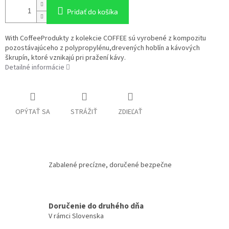
Pridať do košíka
With CoffeeProdukty z kolekcie COFFEE sú vyrobené z kompozitu
pozostávajúceho z polypropylénu,drevených hoblín a kávových
škrupín, ktoré vznikajú pri pražení kávy.
Detailné informácie
OPÝTAŤ SA
STRÁŽIŤ
ZDIEĽAŤ
Zabalené precízne, doručené bezpečne
Doručenie do druhého dňa
V rámci Slovenska