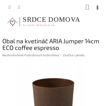
Prejsť
NÁKUP
na
obsah
KOŠÍK
Obal na kvetináč ARIA Jumper 14cm
ECO coffee espresso
Priemerné
Neohodnotené
Podrobnosti hodnotenia
Značka:
Lamela
hodnotenie
produktu
je
0,0
z
5
hviezdičiek.