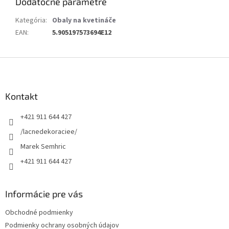
Dodatočné parametre
Kategória
:
Obaly na kvetináče
EAN
:
5.905197573694E12
Z
á
p
ä
Kontakt
t
+421 911 644 427
i
e
/lacnedekoraciee/
Marek Semhric
+421 911 644 427
Informácie pre vás
Obchodné podmienky
Podmienky ochrany osobných údajov