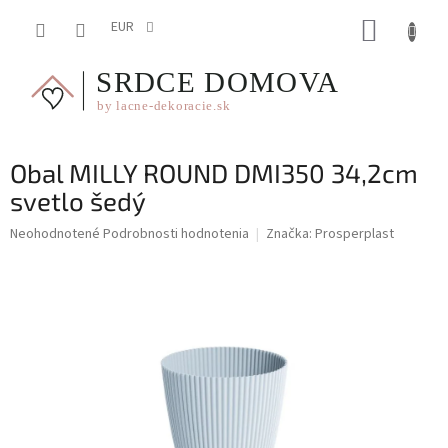
Prejsť
NÁKUP
na
EUR
obsah
KOŠÍK
Obal MILLY ROUND DMI350 34,2cm
svetlo šedý
Priemerné
Neohodnotené
Podrobnosti hodnotenia
Značka:
Prosperplast
hodnotenie
produktu
je
0,0
z
5
hviezdičiek.