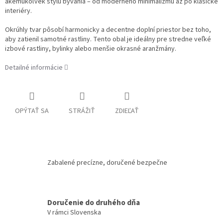
akémukoľvek štýlu bývania – od moderného minimalizmu až po klasické
interiéry.
Okrúhly tvar pôsobí harmonicky a decentne doplní priestor bez toho,
aby zatienil samotné rastliny. Tento obal je ideálny pre stredne veľké
izbové rastliny, bylinky alebo menšie okrasné aranžmány.
Detailné informácie
OPÝTAŤ SA
STRÁŽIŤ
ZDIEĽAŤ
Zabalené precízne, doručené bezpečne
Doručenie do druhého dňa
V rámci Slovenska