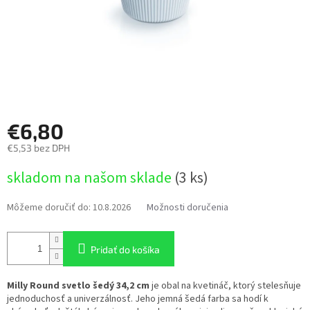
€6,80
€5,53 bez DPH
Jednotková
skladom na našom sklade
(3 ks)
cena:
Môžeme doručiť do:
10.8.2026
Možnosti doručenia
Pridať do košíka
Milly Round svetlo šedý 34,2 cm
je obal na kvetináč, ktorý stelesňuje
jednoduchosť a univerzálnosť. Jeho jemná šedá farba sa hodí k