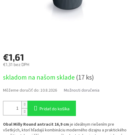
€1,61
€1,31 bez DPH
Jednotková
skladom na našom sklade
(17 ks)
cena:
Môžeme doručiť do:
10.8.2026
Možnosti doručenia
Pridať do košíka
Obal Milly Round antracit 16,9 cm
je ideálnym riešením pre
všetkých, ktorí hľadajú kombináciu moderného dizajnu a praktického