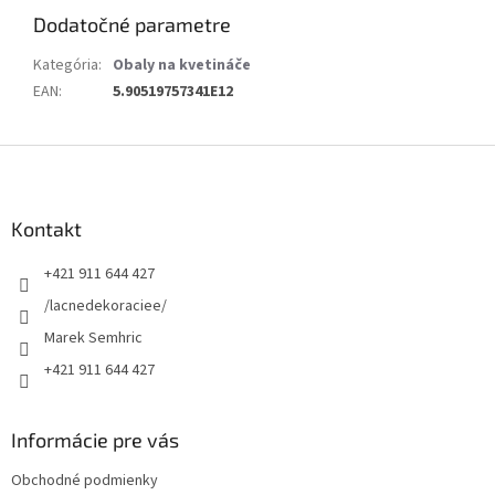
Dodatočné parametre
Kategória
:
Obaly na kvetináče
EAN
:
5.90519757341E12
Z
á
p
ä
Kontakt
t
+421 911 644 427
i
e
/lacnedekoraciee/
Marek Semhric
+421 911 644 427
Informácie pre vás
Obchodné podmienky