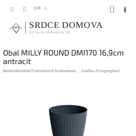
Prejsť
NÁKUP
na
EUR
obsah
KOŠÍK
Obal MILLY ROUND DMI170 16,9cm
antracit
Priemerné
Neohodnotené
Podrobnosti hodnotenia
Značka:
Prosperplast
hodnotenie
produktu
je
0,0
z
5
hviezdičiek.