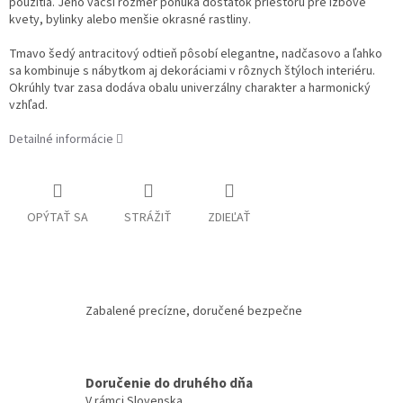
použitia. Jeho väčší rozmer ponúka dostatok priestoru pre izbové
kvety, bylinky alebo menšie okrasné rastliny.
Tmavo šedý antracitový odtieň pôsobí elegantne, nadčasovo a ľahko
sa kombinuje s nábytkom aj dekoráciami v rôznych štýloch interiéru.
Okrúhly tvar zasa dodáva obalu univerzálny charakter a harmonický
vzhľad.
Detailné informácie
OPÝTAŤ SA
STRÁŽIŤ
ZDIEĽAŤ
Zabalené precízne, doručené bezpečne
Doručenie do druhého dňa
V rámci Slovenska