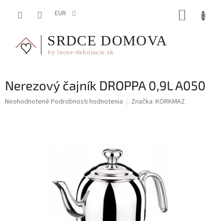
Prejsť
NÁKUP
na
EUR
obsah
KOŠÍK
Nerezový čajník DROPPA 0,9L A050
Priemerné
Neohodnotené
Podrobnosti hodnotenia
Značka:
KORKMAZ
hodnotenie
produktu
je
0,0
z
5
hviezdičiek.