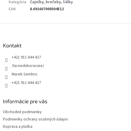
Kategória
:
Čajníky, hrnčeky, šálky
EAN
:
8.691607000504E12
Z
á
p
ä
Kontakt
t
+421 911 644 427
i
e
/lacnedekoraciee/
Marek Semhric
+421 911 644 427
Informácie pre vás
Obchodné podmienky
Podmienky ochrany osobných údajov
Doprava a platba