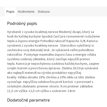
Popis
Hodnotenie
Diskusia
Podrobný popis
Vyrobené z vysoko kvalitnej nereze Moderný dizajn, ktorý sa
hodí do každej kuchyne Spodná časť pre rovnomerné rozloženie
tepla a úsporu energie Pohodlná rukoväť Kapacita: 0,9L Kanvica
vyrobená z vysoko kvalitnej nereze . Starostlivo vyleštený si
zachováva svoj dokonalý lesk. Je vybavená veľmi pohodlnou
rukoväťou . Poskytuje maximálnu úsporu času a energie vďaka
systému solárnej základne, ktorý zaisťuje najvyšší prenos
tepla. Kanvica je nepochybnou ozdobou každej kuchyne, zaujme
svojím tvarom a povrchovou úpravou. Zliatina 18/10 je uznávaná
ako najlepší materiál na výrobu produktov najvyššej
kvality. Vďaka obsahu 18% chrómu a 10% niklu sa táto zliatina
vyznačuje najvyššou odolnosťou proti korózii v porovnaní s
ostatnými zliatinami. priemer otvoru: 9 cm priemer základne:
11,5 cm výška: 12,5 cm výška s uzáverom: 14cm
Dodatočné parametre