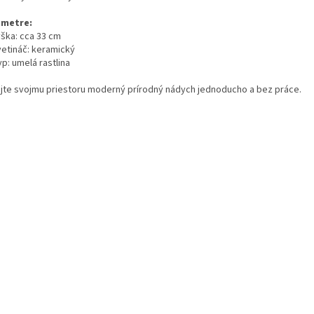
ametre:
ýška: cca 33 cm
vetináč: keramický
p: umelá rastlina
jte svojmu priestoru moderný prírodný nádych jednoducho a bez práce.