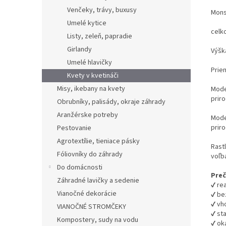
Venčeky, trávy, buxusy
Mons
Umelé kytice
celk
Listy, zeleň, papradie
Girlandy
Výšk
Umelé hlavičky
Prie
Kvety v kvetináči
Misy, ikebany na kvety
Moder
prir
Obrubníky, palisády, okraje záhrady
Aranžérske potreby
Moder
prir
Pestovanie
Agrotextílie, tieniace pásky
Rast
Fóliovníky do záhrady
voľb
Do domácnosti
Preč
Záhradné lavičky a sedenie
✔ rea
Vianočné dekorácie
✔ be
✔ vh
VIANOČNÉ STROMČEKY
✔ st
Kompostery, sudy na vodu
✔ ok