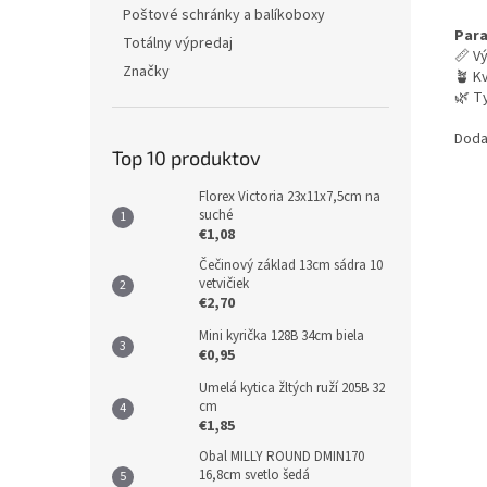
Poštové schránky a balíkoboxy
Par
Totálny výpredaj
📏 V
Značky
🪴 K
🌿 Ty
Doda
Top 10 produktov
Florex Victoria 23x11x7,5cm na
suché
€1,08
Čečinový základ 13cm sádra 10
vetvičiek
€2,70
Mini kyrička 128B 34cm biela
€0,95
Umelá kytica žltých ruží 205B 32
cm
€1,85
Obal MILLY ROUND DMIN170
16,8cm svetlo šedá