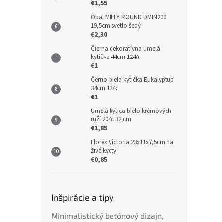
€1,55
Obal MILLY ROUND DMIN200
19,5cm svetlo šedý
€2,30
Čierna dekoratívna umelá
kytička 44cm 124A
€1
Černo-biela kytička Eukalyptup
34cm 124c
€1
Umelá kytica bielo krémových
ruží 204c 32 cm
€1,85
Florex Victoria 23x11x7,5cm na
živé kvety
€0,85
Inšpirácie a tipy
Minimalistický betónový dizajn,