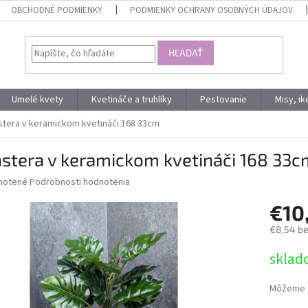
OBCHODNÉ PODMIENKY
PODMIENKY OCHRANY OSOBNÝCH ÚDAJOV
HĽADAŤ
Umelé kvety
Kvetináče a truhlíky
Pestovanie
Misy, i
tera v keramickom kvetináči 168 33cm
stera v keramickom kvetináči 168 33c
né
notené
Podrobnosti hodnotenia
nie
€10
u
€8,54 b
Jednotk
sklad
cena:
iek.
Môžeme d