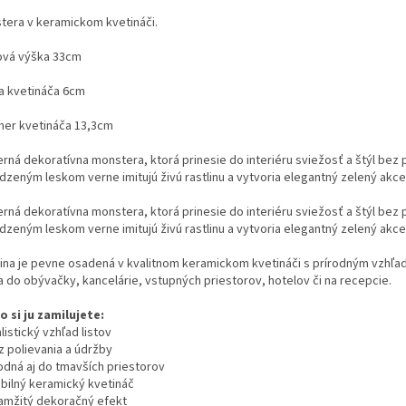
tera v keramickom kvetináči.
ová výška 33cm
a kvetináča 6cm
mer kvetináča 13,3cm
ná dekoratívna monstera, ktorá prinesie do interiéru sviežosť a štýl bez po
odzeným leskom verne imitujú živú rastlinu a vytvoria elegantný zelený akce
ná dekoratívna monstera, ktorá prinesie do interiéru sviežosť a štýl bez po
odzeným leskom verne imitujú živú rastlinu a vytvoria elegantný zelený akce
lina je pevne osadená v kvalitnom keramickom kvetináči s prírodným vzh
a do obývačky, kancelárie, vstupných priestorov, hotelov či na recepcie.
o si ju zamilujete:
listický vzhľad listov
z polievania a údržby
odná aj do tmavších priestorov
abilný keramický kvetináč
amžitý dekoračný efekt