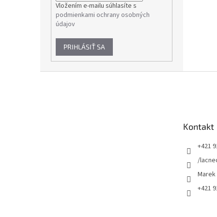
Vložením e-mailu súhlasíte s
podmienkami ochrany osobných
údajov
PRIHLÁSIŤ SA
Z
á
p
ä
t
Kontakt
i
e
+421 9
/lacne
Marek
+421 9