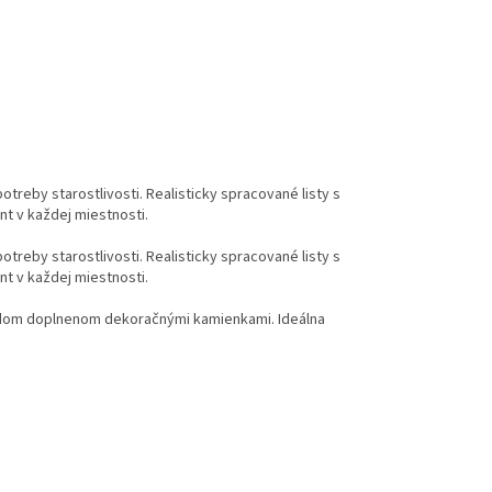
treby starostlivosti. Realisticky spracované listy s
nt v každej miestnosti.
treby starostlivosti. Realisticky spracované listy s
nt v každej miestnosti.
ľadom doplnenom dekoračnými kamienkami. Ideálna