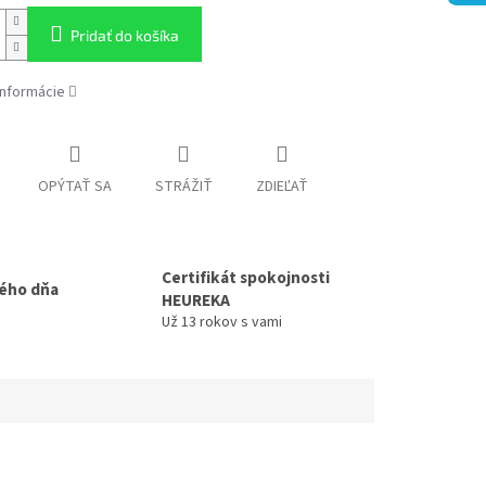
Pridať do košíka
informácie
OPÝTAŤ SA
STRÁŽIŤ
ZDIEĽAŤ
Certifikát spokojnosti
ého dňa
HEUREKA
Už 13 rokov s vami