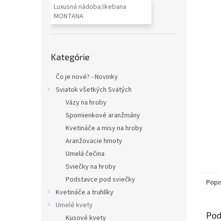
Luxusná nádoba/ikebana
MONTANA
Preskočiť
Kategórie
kategórie
Čo je nové? - Novinky
Sviatok všetkých Svätých
Vázy na hroby
Spomienkové aranžmány
Kvetináče a misy na hroby
Aranžovacie hmoty
Umelá čečina
Sviečky na hroby
Podstavce pod sviečky
Popi
Kvetináče a truhlíky
Umelé kvety
Pod
Kusové kvety