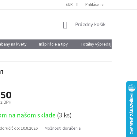
DOPRAVA A PLATBA
OBJEMOVÉ ZĽAVY
EUR
Prihlásenie
VÝHODY REGISTRÁCIE
NÁKUPNÝ
Prázdny košík
KOŠÍK
kebany na kvety
Inšpirácie a tipy
Totálny výpredaj
Značky
m
,50
ez DPH
ová
om na našom sklade
(3 ks)
oručiť do:
10.8.2026
Možnosti doručenia