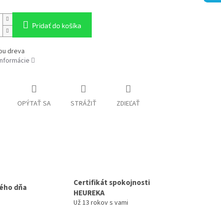
Pridať do košíka
sou dreva
informácie
OPÝTAŤ SA
STRÁŽIŤ
ZDIEĽAŤ
Certifikát spokojnosti
ého dňa
HEUREKA
Už 13 rokov s vami