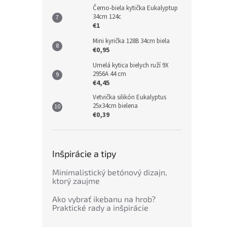
Černo-biela kytička Eukalyptup
34cm 124c
€1
Mini kyrička 128B 34cm biela
€0,95
Umelá kytica bielych ruží 9X
2956A 44 cm
€4,45
Vetvička silikón Eukalyptus
25x34cm bielena
€0,39
Inšpirácie a tipy
Minimalistický betónový dizajn,
ktorý zaujme
Ako vybrať ikebanu na hrob?
Praktické rady a inšpirácie