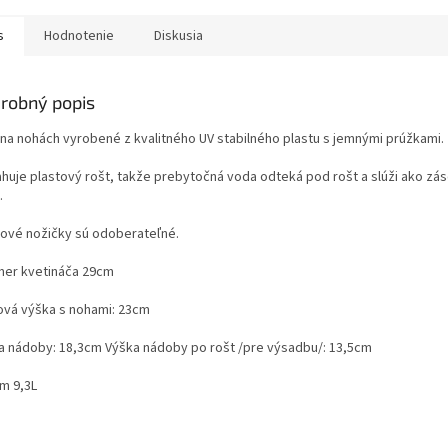
s
Hodnotenie
Diskusia
robný popis
 na nohách vyrobené z kvalitného UV stabilného plastu s jemnými prúžkami.
huje plastový rošt, takže prebytočná voda odteká pod rošt a slúži ako zá
.
tové nožičky sú odoberateľné.
mer kvetináča 29cm
ová výška s nohami: 23cm
a nádoby: 18,3cm Výška nádoby po rošt /pre výsadbu/: 13,5cm
m 9,3L