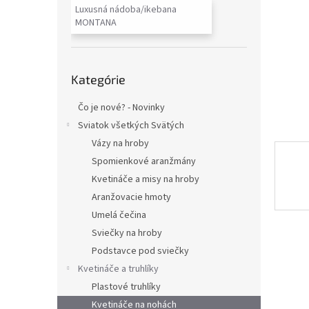
Luxusná nádoba/ikebana
MONTANA
Preskočiť
Kategórie
kategórie
Čo je nové? - Novinky
Sviatok všetkých Svätých
Vázy na hroby
Spomienkové aranžmány
Kvetináče a misy na hroby
Aranžovacie hmoty
Umelá čečina
Sviečky na hroby
Podstavce pod sviečky
Kvetináče a truhlíky
Plastové truhlíky
Kvetináče na nohách