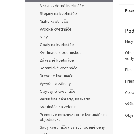
Mrazuvzdorné kvetináče
Popi
Stojany na kvetináče
Nízke kvetináče
Vysoké kvetináče
Pod
Misy
Misy
Obaly na kvetináče
Kvetináče s podmiskou
Obsa
vody
Závesné kvetináče
Keramické kvetináče
Plas
Drevené kvetináče
Prie
Vyvyšené záhony
Obyčajné kvetináče
Celk
Vertikálne záhrady, kaskády
Výšk
Kvetináče na zeleninu
Prémiové mrazuvzdorné kvetináče na
Obje
objednávku
Sady kvetináčov za zvýhodené ceny