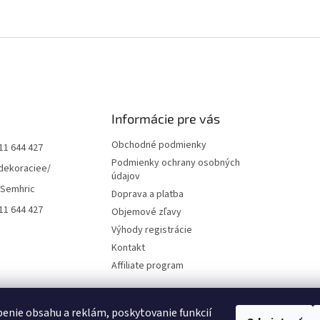
Informácie pre vás
Obchodné podmienky
11 644 427
Podmienky ochrany osobných
dekoraciee/
údajov
 Semhric
Doprava a platba
11 644 427
Objemové zľavy
Výhody registrácie
Kontakt
Affiliate program
enie obsahu a reklám, poskytovanie funkcií