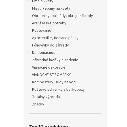
Umelé kvety
Misy, ikebany na kvety
Obrubníky, palisády, okraje záhrady
Aranžérske potreby
Pestovanie
Agrotextílie, tieniace pásky
Fóliovníky do záhrady
Do domácnosti
Záhradné lavičky a sedenie
Vianočné dekorácie
VIANOČNÉ STROMČEKY
Kompostery, sudy na vodu
Poštové schránky a balíkoboxy
Totálny výpredaj
Značky
Top 10 produktov