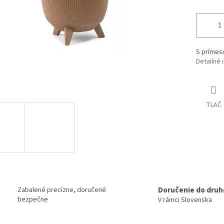
S príme
Detailné 
TLAČ
Doručenie do druh
Zabalené precízne, doručené
bezpečne
V rámci Slovenska