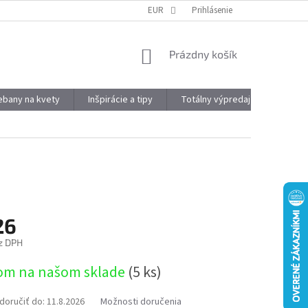
DOPRAVA A PLATBA
OBJEMOVÉ ZĽAVY
EUR
Prihlásenie
VÝHODY REGISTRÁCIE
NÁKUPNÝ
Prázdny košík
KOŠÍK
kebany na kvety
Inšpirácie a tipy
Totálny výpredaj
Značky
26
z DPH
ová
om na našom sklade
(5 ks)
oručiť do:
11.8.2026
Možnosti doručenia