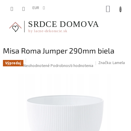
Prejsť
NÁKUP
na
EUR
obsah
KOŠÍK
Misa Roma Jumper 290mm biela
Značka:
Lamela
Výpredaj
Priemerné
Neohodnotené
Podrobnosti hodnotenia
hodnotenie
produktu
je
0,0
z
5
hviezdičiek.