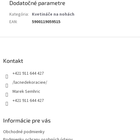
Dodatočné parametre
Kategória
:
Kvetináče na nohách
EAN
:
5900119059515
Z
á
p
ä
Kontakt
t
+421 911 644 427
i
e
/lacnedekoraciee/
Marek Semhric
+421 911 644 427
Informácie pre vás
Obchodné podmienky
Podmienky ochrany osobných údajov