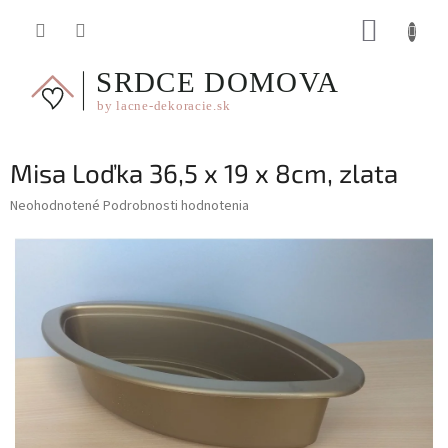
Prejsť
NÁKUP
na
obsah
KOŠÍK
Misa Loďka 36,5 x 19 x 8cm, zlata
Priemerné
Neohodnotené
Podrobnosti hodnotenia
hodnotenie
produktu
je
0,0
z
5
hviezdičiek.