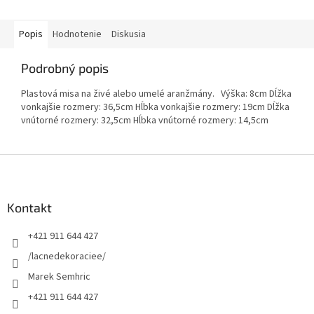
Popis
Hodnotenie
Diskusia
Podrobný popis
Plastová misa na živé alebo umelé aranžmány. Výška: 8cm Dĺžka
vonkajšie rozmery: 36,5cm Hĺbka vonkajšie rozmery: 19cm Dĺžka
vnútorné rozmery: 32,5cm Hĺbka vnútorné rozmery: 14,5cm
Z
á
p
ä
Kontakt
t
+421 911 644 427
i
e
/lacnedekoraciee/
Marek Semhric
+421 911 644 427