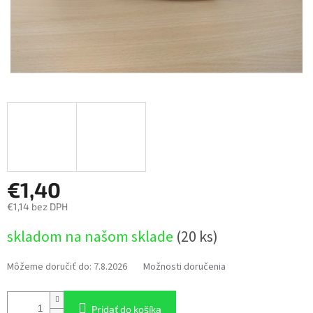
€1,40
€1,14 bez DPH
Jednotková
skladom na našom sklade
(20 ks)
cena:
Môžeme doručiť do:
7.8.2026
Možnosti doručenia
Pridať do košíka