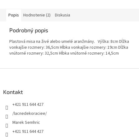
Popis
Hodnotenie (2)
Diskusia
Podrobný popis
Plastová misa na živé alebo umelé aranžmány. Výška: 8cm Dĺžka
vonkajšie rozmery: 36,5cm Hĺbka vonkajšie rozmery: 19cm Dĺžka
vnútorné rozmery: 32,5cm Hĺbka vnútorné rozmery: 14,5cm
Z
á
p
ä
Kontakt
t
+421 911 644 427
i
e
/lacnedekoraciee/
Marek Semhric
+421 911 644 427