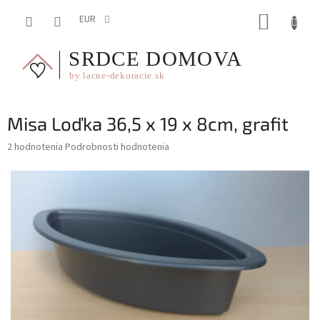
Prejsť
NÁKUP
na
EUR
obsah
KOŠÍK
Misa Loďka 36,5 x 19 x 8cm, grafit
Priemerné
2 hodnotenia
Podrobnosti hodnotenia
hodnotenie
produktu
je
5,0
z
5
hviezdičiek.