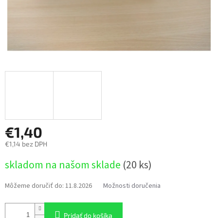
€1,40
€1,14 bez DPH
Jednotková
skladom na našom sklade
(20 ks)
cena:
Môžeme doručiť do:
11.8.2026
Možnosti doručenia
Pridať do košíka