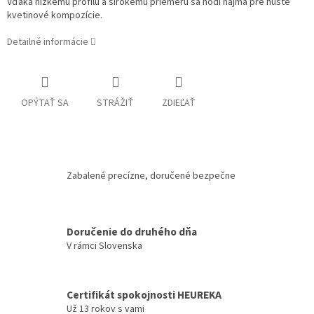
Vďaka nízkemu profilu a širokému priemeru sa hodí najmä pre husté
kvetinové kompozície.
Detailné informácie
OPÝTAŤ SA
STRÁŽIŤ
ZDIEĽAŤ
Zabalené precízne, doručené bezpečne
Doručenie do druhého dňa
V rámci Slovenska
Certifikát spokojnosti HEUREKA
Už 13 rokov s vami