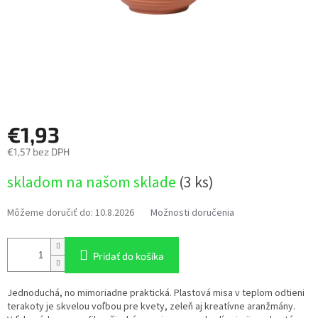
€1,93
€1,57 bez DPH
Jednotková
skladom na našom sklade
(3 ks)
cena:
Môžeme doručiť do:
10.8.2026
Možnosti doručenia
Pridať do košíka
Jednoduchá, no mimoriadne praktická. Plastová misa v teplom odtieni
terakoty je skvelou voľbou pre kvety, zeleň aj kreatívne aranžmány.