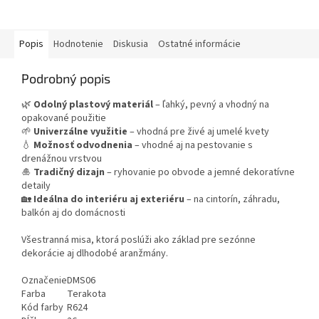
Popis
Hodnotenie
Diskusia
Ostatné informácie
Podrobný popis
🌿
Odolný plastový materiál
– ľahký, pevný a vhodný na
opakované použitie
🌱
Univerzálne využitie
– vhodná pre živé aj umelé kvety
💧
Možnosť odvodnenia
– vhodné aj na pestovanie s
drenážnou vrstvou
🎍
Tradičný dizajn
– ryhovanie po obvode a jemné dekoratívne
detaily
🏡
Ideálna do interiéru aj exteriéru
– na cintorín, záhradu,
balkón aj do domácnosti
Všestranná misa, ktorá poslúži ako základ pre sezónne
dekorácie aj dlhodobé aranžmány.
Označenie
DMS06
Farba
Terakota
Kód farby
R624