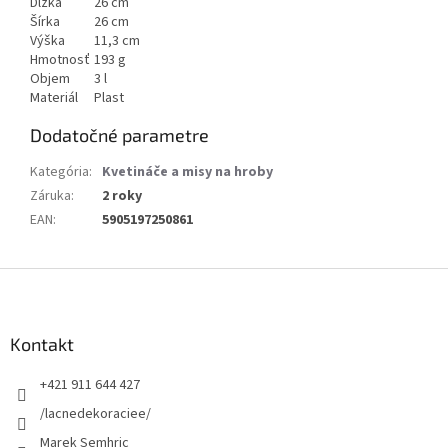
Dĺžka
26 cm
Šírka
26 cm
Výška
11,3 cm
Hmotnosť
193 g
Objem
3 l
Materiál
Plast
Dodatočné parametre
Kategória
:
Kvetináče a misy na hroby
Záruka
:
2 roky
EAN
:
5905197250861
Z
á
p
ä
Kontakt
t
+421 911 644 427
i
e
/lacnedekoraciee/
Marek Semhric