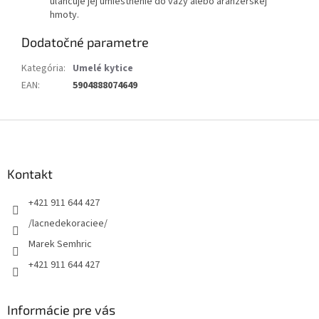
uľahčuje jej umiestnenie do vázy alebo aranžérskej
hmoty.
Dodatočné parametre
Kategória
:
Umelé kytice
EAN
:
5904888074649
Z
á
p
ä
Kontakt
t
+421 911 644 427
i
e
/lacnedekoraciee/
Marek Semhric
+421 911 644 427
Informácie pre vás