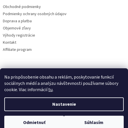
Obchodné podmienky
Podmienky ochrany osobných údajov
Doprava a platba
Objemové zľavy
Výhody registrácie
Kontakt
Affiliate program
Na prispôsobenie obsahu a reklám, poskytovanie funkcií
sociálnych médií a analýzu návštevnosti používame súbory
cookie. Viac informácií
tu
.
Vytvoril Shoptet
Nastavenie
Copyright 2026
lacne-dekoracie.sk
. Všetky práva vyhradené.
Odmietnuť
Súhlasím
Upraviť nastavenie cookies
Tovar odosielame v ten istý deň pri vytvorení objednávky do 12:00