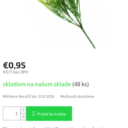
€0,95
€0,77 bez DPH
Jednotková
skladom na našom sklade
(48 ks)
cena:
Môžeme doručiť do:
10.8.2026
Možnosti doručenia
Pridať do košíka