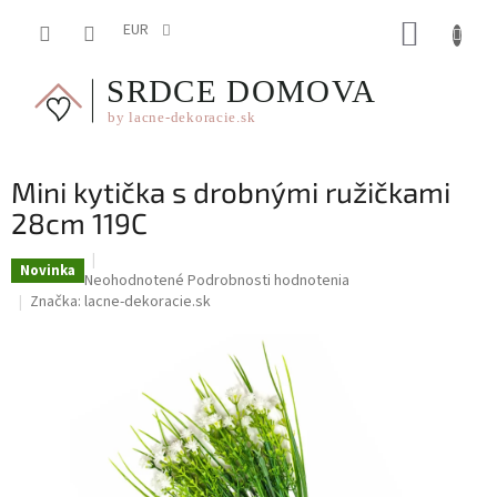
Prejsť
NÁKUP
na
EUR
obsah
KOŠÍK
Mini kytička s drobnými ružičkami
28cm 119C
Novinka
Priemerné
Neohodnotené
Podrobnosti hodnotenia
hodnotenie
Značka:
lacne-dekoracie.sk
produktu
je
0,0
z
5
hviezdičiek.