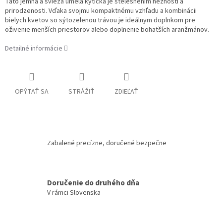
Táto jemná a svieža umelá kytička je stelesnením nežnosti a
prirodzenosti. Vďaka svojmu kompaktnému vzhľadu a kombinácii
bielych kvetov so sýtozelenou trávou je ideálnym doplnkom pre
oživenie menších priestorov alebo doplnenie bohatších aranžmánov.
Detailné informácie
OPÝTAŤ SA
STRÁŽIŤ
ZDIEĽAŤ
Zabalené precízne, doručené bezpečne
Doručenie do druhého dňa
V rámci Slovenska