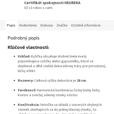
Certifikát spokojnosti HEUREKA
Už 13 rokov s vami
Popis
Hodnotenie
Diskusia
Značka
Ostatné informácie
Podrobný popis
Kľúčové vlastnosti:
Vzhľad:
Kytička obsahuje drobné biele kvety
pripomínajúce ružičky alebo gypsomilku, ktoré sú
doplnené o dlhé steblá dekoratívnej trávy pre prirodzený,
lúčny efekt.
Rozmery:
Celková výška dekorácie je
28 cm
.
Farebnosť:
Harmonická kombinácia čistej bielej farby
kvetov a sviežej zelenej stonky a listov.
Konštrukcia:
Vetvička sa skladá z viacerých ohybných
stoniek zbiehajúcich sa do jednej hlavnej stonky, čo