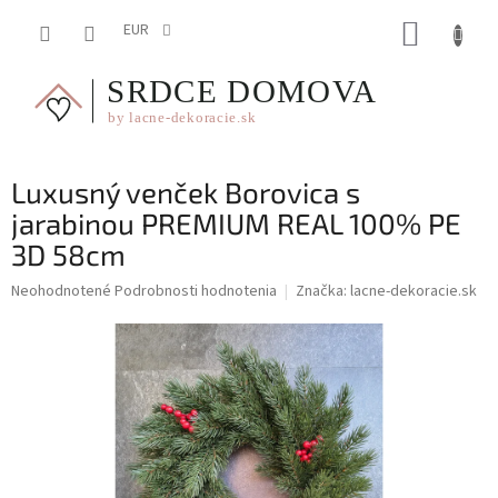
Prejsť
NÁKUP
na
EUR
obsah
KOŠÍK
Luxusný venček Borovica s
jarabinou PREMIUM REAL 100% PE
3D 58cm
Priemerné
Neohodnotené
Podrobnosti hodnotenia
Značka:
lacne-dekoracie.sk
hodnotenie
produktu
je
0,0
z
5
hviezdičiek.