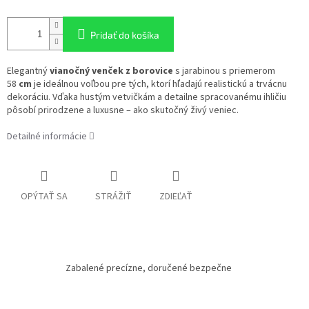
Pridať do košíka
Elegantný
vianočný venček z borovice
s jarabinou s priemerom
58
cm
je ideálnou voľbou pre tých, ktorí hľadajú realistickú a trvácnu
dekoráciu. Vďaka hustým vetvičkám a detailne spracovanému ihličiu
pôsobí prirodzene a luxusne – ako skutočný živý veniec.
Detailné informácie
OPÝTAŤ SA
STRÁŽIŤ
ZDIEĽAŤ
Zabalené precízne, doručené bezpečne