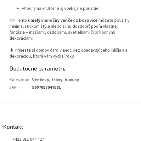
vhodný na vnútorné aj vonkajšie použitie.
👉 Tento
umelý vianočný venček z borovice
môžete použiť v
minimalistickom štýle alebo si ho dozdobiť podľa vlastnej
fantázie – mašľami, ozdobami, svetielkami či prírodnými
dekoráciami.
🌲 Prineste si domov čaro Vianoc bez opadávajúceho ihličia a s
dekoráciou, ktorá vám vydrží roky.
Dodatočné parametre
Kategória
:
Venčeky, trávy, buxusy
EAN
:
5907057047581
Z
á
p
ä
Kontakt
t
+421 911 644 427
i