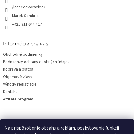
e
/lacnedekoraciee/
Marek Semhric
+421 911 644 427
Informácie pre vás
Obchodné podmienky
Podmienky ochrany osobných údajov
Doprava a platba
Objemové zľavy
Výhody registrácie
Kontakt
Affiliate program
Na prispôsobenie obsahu a reklám, poskytovanie funkcií