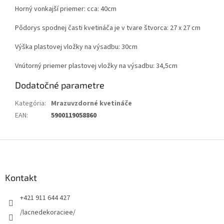
Horný vonkajší priemer: cca: 40cm
Pôdorys spodnej časti kvetináča je v tvare štvorca: 27 x 27 cm
Výška plastovej vložky na výsadbu: 30cm
Vnútorný priemer plastovej vložky na výsadbu: 34,5cm
Dodatočné parametre
Kategória
:
Mrazuvzdorné kvetináče
EAN
:
5900119058860
Z
á
p
ä
Kontakt
t
+421 911 644 427
i
e
/lacnedekoraciee/