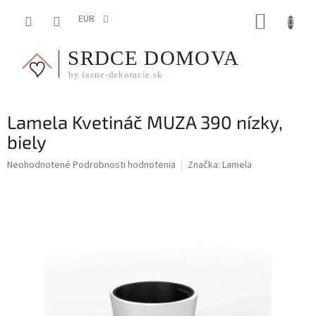
Prejsť
NÁKUP
na
EUR
obsah
KOŠÍK
Lamela Kvetináč MUZA 390 nízky,
biely
Priemerné
Neohodnotené
Podrobnosti hodnotenia
Značka:
Lamela
hodnotenie
produktu
je
0,0
z
5
hviezdičiek.