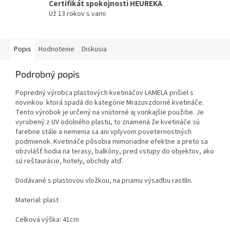
Certifikát spokojnosti HEUREKA
Už 13 rokov s vami
Popis
Hodnotenie
Diskusia
Podrobný popis
Popredný výrobca plastových kvetináčov LAMELA prišiel s
novinkou ktorá spadá do kategórie Mrazuvzdorné kvetináče.
Tento výrobok je určený na vnútorné aj vonkajšie použitie. Je
vyrobený z UV odolného plastu, to znamená že kvetináče sú
farebne stále a nemenia sa ani vplyvom poveternostných
podmienok. Kvetináče pôsobia mimoriadne efektne a preto sa
obzvlášť hodia na terasy, balkóny, pred vstupy do objektov, ako
sú reštaurácie, hotely, obchdy atď.
Dodávané s plastovou vložkou, na priamu výsadbu rastlín.
Material: plast
Celková výška: 41cm