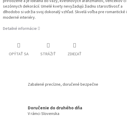
prirodzene a je ideálna do vázy, kvetinových aranžmánov, venčekov či
sezónnych dekorácií. Umelé kvety nevyžadujú žiadnu starostlivosť a
dlhodobo si udržia svoj dokonalý vzhľad. Skvelá voľba pre romantické i
moderné interiéry.
Detailné informácie
OPÝTAŤ SA
STRÁŽIŤ
ZDIEĽAŤ
Zabalené precízne, doručené bezpečne
Doručenie do druhého dňa
V rámci Slovenska