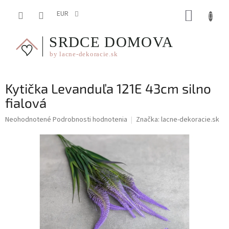
Prejsť
NÁKUP
na
EUR
obsah
KOŠÍK
Kytička Levanduľa 121E 43cm silno
fialová
Priemerné
Neohodnotené
Podrobnosti hodnotenia
Značka:
lacne-dekoracie.sk
hodnotenie
produktu
je
0,0
z
5
hviezdičiek.