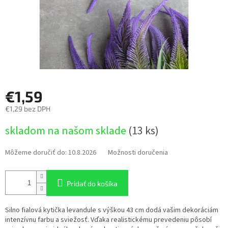
€1,59
€1,29 bez DPH
Jednotková
skladom na našom sklade
(13 ks)
cena:
Môžeme doručiť do:
10.8.2026
Možnosti doručenia
Pridať do košíka
Silno fialová kytička levandule s výškou 43 cm dodá vašim dekoráciám
intenzívnu farbu a sviežosť. Vďaka realistickému prevedeniu pôsobí