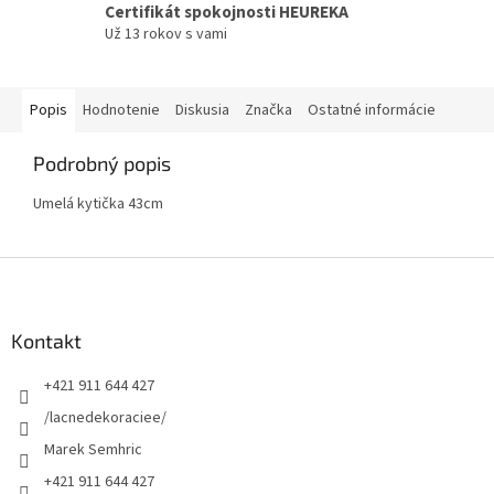
Certifikát spokojnosti HEUREKA
Už 13 rokov s vami
Popis
Hodnotenie
Diskusia
Značka
Ostatné informácie
Podrobný popis
Umelá kytička 43cm
Z
á
p
ä
Kontakt
t
+421 911 644 427
i
e
/lacnedekoraciee/
Marek Semhric
+421 911 644 427