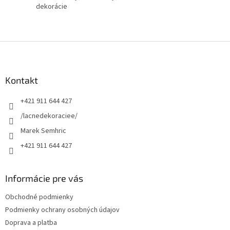
dekorácie
Z
á
p
ä
Kontakt
t
+421 911 644 427
i
e
/lacnedekoraciee/
Marek Semhric
+421 911 644 427
Informácie pre vás
Obchodné podmienky
Podmienky ochrany osobných údajov
Doprava a platba