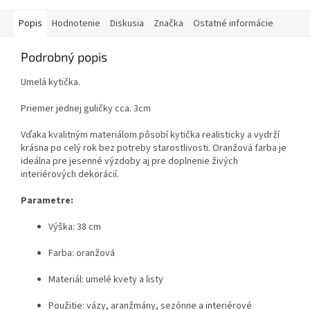
Popis
Hodnotenie
Diskusia
Značka
Ostatné informácie
Podrobný popis
Umelá kytička.
Priemer jednej guličky cca. 3cm
Vďaka kvalitným materiálom pôsobí kytička realisticky a vydrží
krásna po celý rok bez potreby starostlivosti. Oranžová farba je
ideálna pre jesenné výzdoby aj pre doplnenie živých
interiérových dekorácií.
Parametre:
Výška: 38 cm
Farba: oranžová
Materiál: umelé kvety a listy
Použitie: vázy, aranžmány, sezónne a interiérové