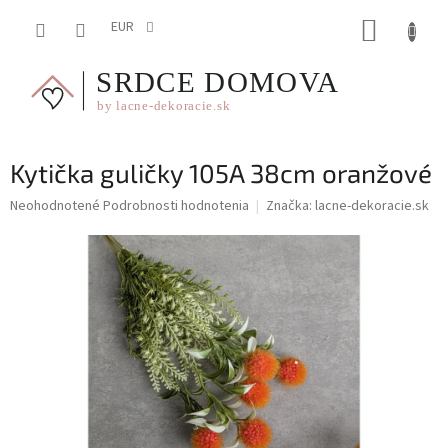
Prejsť
NÁKUP
na
EUR
obsah
KOŠÍK
Kytička guličky 105A 38cm oranžové
Priemerné
Neohodnotené
Podrobnosti hodnotenia
Značka:
lacne-dekoracie.sk
hodnotenie
produktu
je
0,0
z
5
hviezdičiek.