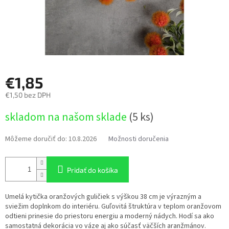
€1,85
€1,50 bez DPH
Jednotková
skladom na našom sklade
(5 ks)
cena:
Môžeme doručiť do:
10.8.2026
Možnosti doručenia
Pridať do košíka
Umelá kytička oranžových guličiek s výškou 38 cm je výrazným a
sviežim doplnkom do interiéru. Guľovitá štruktúra v teplom oranžovom
odtieni prinesie do priestoru energiu a moderný nádych. Hodí sa ako
samostatná dekorácia vo váze aj ako súčasť väčších aranžmánov.