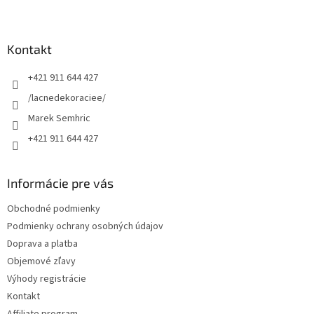
Z
á
p
ä
Kontakt
t
+421 911 644 427
i
e
/lacnedekoraciee/
Marek Semhric
+421 911 644 427
Informácie pre vás
Obchodné podmienky
Podmienky ochrany osobných údajov
Doprava a platba
Objemové zľavy
Výhody registrácie
Kontakt
Affiliate program