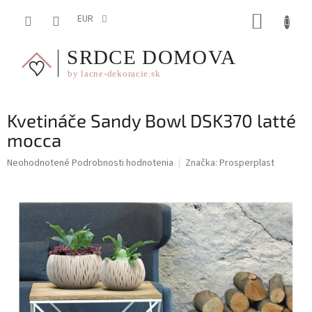
Prejsť
NÁKUP
na
EUR
obsah
KOŠÍK
Kvetináče Sandy Bowl DSK370 latté
mocca
Priemerné
Neohodnotené
Podrobnosti hodnotenia
Značka:
Prosperplast
hodnotenie
produktu
je
0,0
z
5
hviezdičiek.