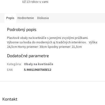
Už 13 rokov s vami
Popis
Hodnotenie
Diskusia
Podrobný popis
Plastové obaly na kvetináče s jemnými zvyslými prúžkami.
Výborne sa hodia do moderných aj tradičných interiériov. Výška:
24,5cm Horny priemer: 30cm Spodny priemer: 21,5cm
Dodatočné parametre
Kategória
:
Obaly na kvetináče
EAN
:
5.900119687565E12
Z
á
p
ä
Kontakt
t