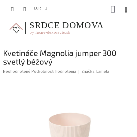
Prejsť
NÁKUP
na
EUR
obsah
KOŠÍK
Kvetináče Magnolia jumper 300
svetlý béžový
Priemerné
Neohodnotené
Podrobnosti hodnotenia
Značka:
Lamela
hodnotenie
produktu
je
0,0
z
5
hviezdičiek.