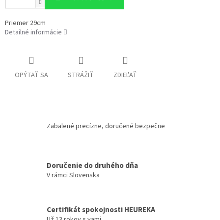
Priemer 29cm
Detailné informácie
OPÝTAŤ SA
STRÁŽIŤ
ZDIEĽAŤ
Zabalené precízne, doručené bezpečne
Doručenie do druhého dňa
V rámci Slovenska
Certifikát spokojnosti HEUREKA
Už 13 rokov s vami