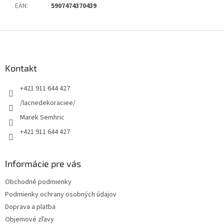
EAN
:
5907474370439
Z
á
p
ä
Kontakt
t
+421 911 644 427
i
e
/lacnedekoraciee/
Marek Semhric
+421 911 644 427
Informácie pre vás
Obchodné podmienky
Podmienky ochrany osobných údajov
Doprava a platba
Objemové zľavy