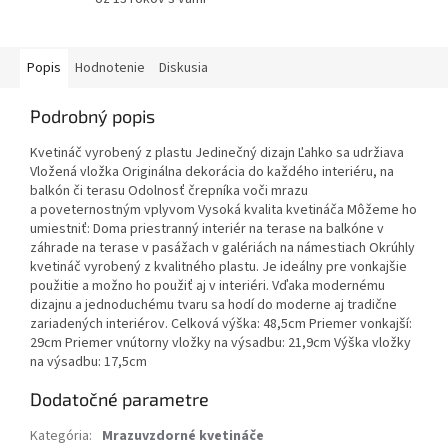
Popis
Hodnotenie
Diskusia
Podrobný popis
Kvetináč vyrobený z plastu Jedinečný dizajn Ľahko sa udržiava
Vložená vložka Originálna dekorácia do každého interiéru, na
balkón či terasu Odolnosť črepníka voči mrazu
a poveternostným vplyvom Vysoká kvalita kvetináča Môžeme ho
umiestniť: Doma priestranný interiér na terase na balkóne v
záhrade na terase v pasážach v galériách na námestiach Okrúhly
kvetináč vyrobený z kvalitného plastu. Je ideálny pre vonkajšie
použitie a možno ho použiť aj v interiéri. Vďaka modernému
dizajnu a jednoduchému tvaru sa hodí do moderne aj tradične
zariadených interiérov. Celková výška: 48,5cm Priemer vonkajší:
29cm Priemer vnútorny vložky na výsadbu: 21,9cm Výška vložky
na výsadbu: 17,5cm
Dodatočné parametre
Kategória
:
Mrazuvzdorné kvetináče