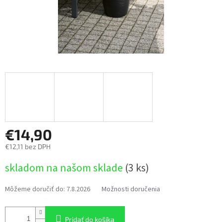
€14,90
€12,11 bez DPH
Jednotková
skladom na našom sklade
(3 ks)
cena:
Môžeme doručiť do:
7.8.2026
Možnosti doručenia
Pridať do košíka