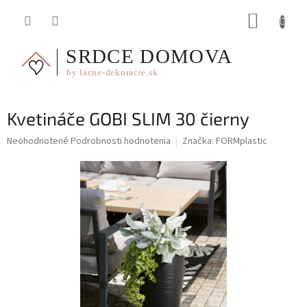
Prejsť
NÁKUP
na
obsah
KOŠÍK
Kvetináče GOBI SLIM 30 čierny
Priemerné
Neohodnotené
Podrobnosti hodnotenia
Značka:
FORMplastic
hodnotenie
produktu
je
0,0
z
5
hviezdičiek.