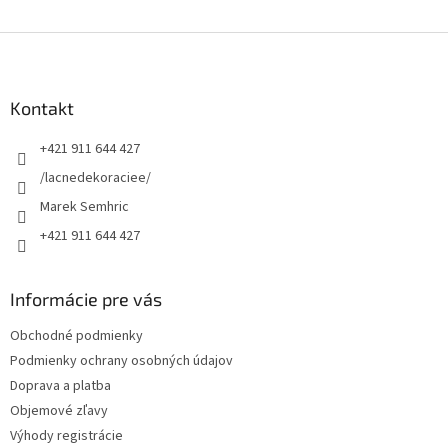
Z
á
p
ä
Kontakt
t
+421 911 644 427
i
e
/lacnedekoraciee/
Marek Semhric
+421 911 644 427
Informácie pre vás
Obchodné podmienky
Podmienky ochrany osobných údajov
Doprava a platba
Objemové zľavy
Výhody registrácie