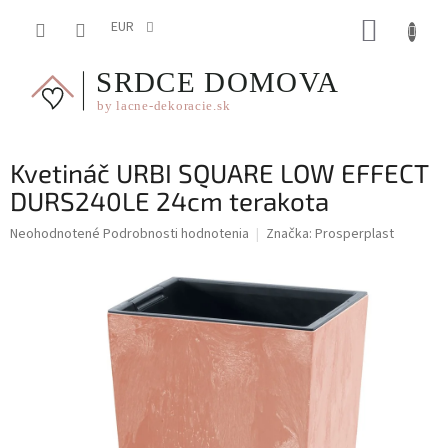
Prejsť
NÁKUP
na
EUR
obsah
KOŠÍK
Kvetináč URBI SQUARE LOW EFFECT
DURS240LE 24cm terakota
Priemerné
Neohodnotené
Podrobnosti hodnotenia
Značka:
Prosperplast
hodnotenie
produktu
je
0,0
z
5
hviezdičiek.