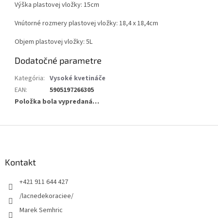
Výška plastovej vložky: 15cm
Vnútorné rozmery plastovej vložky: 18,4 x 18,4cm
Objem plastovej vložky: 5L
Dodatočné parametre
Kategória
:
Vysoké kvetináče
EAN
:
5905197266305
Položka bola vypredaná…
Z
á
p
ä
Kontakt
t
+421 911 644 427
i
e
/lacnedekoraciee/
Marek Semhric