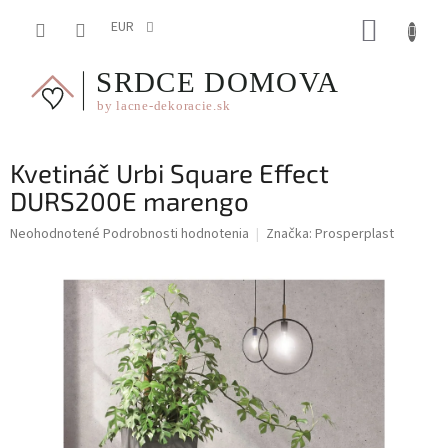
Prejsť
NÁKUP
na
EUR
obsah
KOŠÍK
Kvetináč Urbi Square Effect
DURS200E marengo
Priemerné
Neohodnotené
Podrobnosti hodnotenia
Značka:
Prosperplast
hodnotenie
produktu
je
0,0
z
5
hviezdičiek.