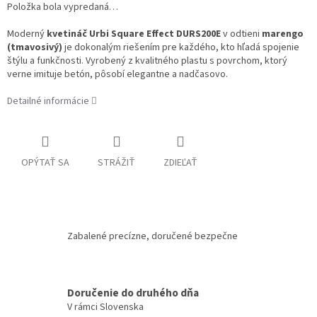
Položka bola vypredaná…
Moderný
kvetináč Urbi Square Effect DURS200E
v odtieni
marengo
(tmavosivý)
je dokonalým riešením pre každého, kto hľadá spojenie
štýlu a funkčnosti. Vyrobený z kvalitného plastu s povrchom, ktorý
verne imituje betón, pôsobí elegantne a nadčasovo.
Detailné informácie
OPÝTAŤ SA
STRÁŽIŤ
ZDIEĽAŤ
Zabalené precízne, doručené bezpečne
Doručenie do druhého dňa
V rámci Slovenska