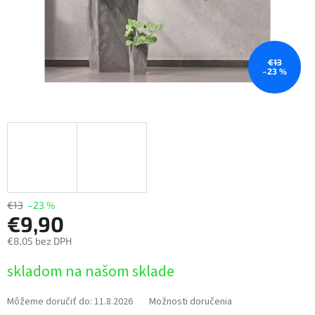
€13
–23 %
€13
–23 %
€9,90
€8,05 bez DPH
Jednotková
skladom na našom sklade
cena:
Môžeme doručiť do:
11.8.2026
Možnosti doručenia