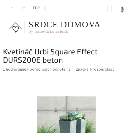
Prejsť
NÁKUP
na
EUR
obsah
KOŠÍK
Kvetináč Urbi Square Effect
DURS200E beton
Priemerné
1 hodnotenie
Podrobnosti hodnotenia
Značka:
Prosperplast
hodnotenie
produktu
je
5,0
z
5
hviezdičiek.