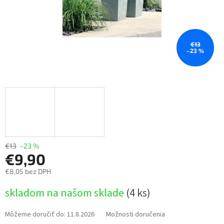
€13
–23 %
€13
–23 %
€9,90
€8,05 bez DPH
Jednotková
skladom na našom sklade
(4 ks)
cena:
Môžeme doručiť do:
11.8.2026
Možnosti doručenia