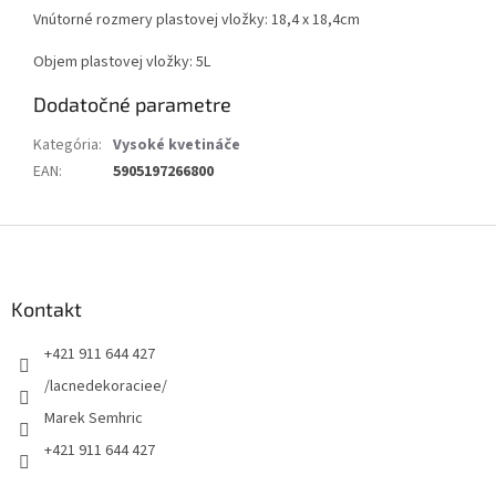
Vnútorné rozmery plastovej vložky: 18,4 x 18,4cm
Objem plastovej vložky: 5L
Dodatočné parametre
Kategória
:
Vysoké kvetináče
EAN
:
5905197266800
Z
á
p
ä
Kontakt
t
+421 911 644 427
i
e
/lacnedekoraciee/
Marek Semhric
+421 911 644 427