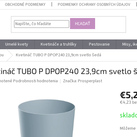
OBCHODNÉ PODMIENKY
PODMIENKY OCHRANY OSOBNÝCH ÚDAJOV
HĽADAŤ
Umelé kvety
Kvetináče a truhlíky
Pestovanie
Misy, i
ou
Kvetináč TUBO P DPOP240 23,9cm svetlo šedá
tináč TUBO P DPOP240 23,9cm svetlo 
né
notené
Podrobnosti hodnotenia
Značka:
Prosperplast
nie
€5,
u
€4,23 b
Jednotk
sklad
cena:
iek.
Môžeme d