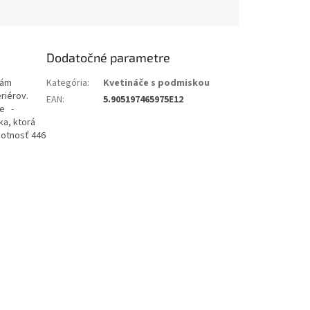
Dodatočné parametre
nám
Kategória
:
Kvetináče s podmiskou
eriérov.
EAN
:
5.905197465975E12
ie -
ka, ktorá
motnosť 446