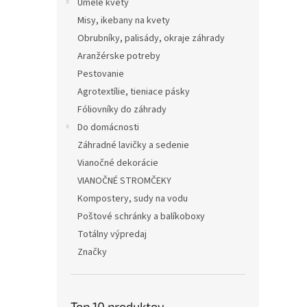
Umelé kvety
Misy, ikebany na kvety
Obrubníky, palisády, okraje záhrady
Aranžérske potreby
Pestovanie
Agrotextílie, tieniace pásky
Fóliovníky do záhrady
Do domácnosti
Záhradné lavičky a sedenie
Vianočné dekorácie
VIANOČNÉ STROMČEKY
Kompostery, sudy na vodu
Poštové schránky a balíkoboxy
Totálny výpredaj
Značky
Top 10 produktov