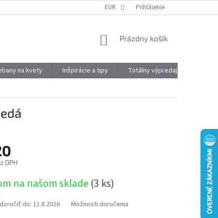
DOPRAVA A PLATBA
OBJEMOVÉ ZĽAVY
EUR
Prihlásenie
VÝHODY REGISTRÁCIE
NÁKUPNÝ
Prázdny košík
KOŠÍK
kebany na kvety
Inšpirácie a tipy
Totálny výpredaj
Značky
šedá
20
ez DPH
ová
om na našom sklade
(3 ks)
oručiť do:
11.8.2026
Možnosti doručenia