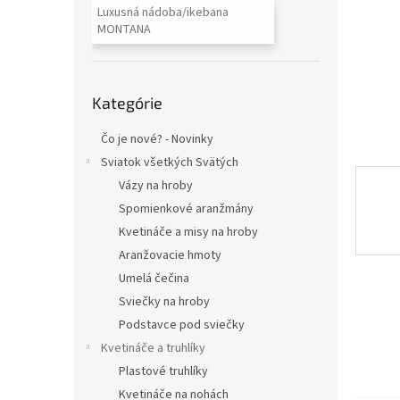
Luxusná nádoba/ikebana
MONTANA
Preskočiť
Kategórie
kategórie
Čo je nové? - Novinky
Sviatok všetkých Svätých
Vázy na hroby
Spomienkové aranžmány
Kvetináče a misy na hroby
Aranžovacie hmoty
Umelá čečina
Sviečky na hroby
Podstavce pod sviečky
Kvetináče a truhlíky
Plastové truhlíky
Kvetináče na nohách