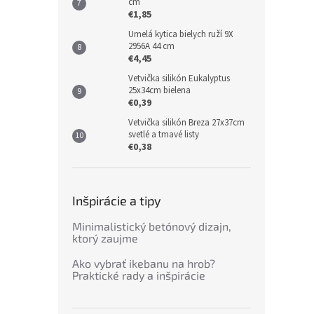
cm
€1,85
Umelá kytica bielych ruží 9X
2956A 44 cm
€4,45
Vetvička silikón Eukalyptus
25x34cm bielena
€0,39
Vetvička silikón Breza 27x37cm
svetlé a tmavé listy
€0,38
Inšpirácie a tipy
Minimalistický betónový dizajn,
ktorý zaujme
Ako vybrať ikebanu na hrob?
Praktické rady a inšpirácie