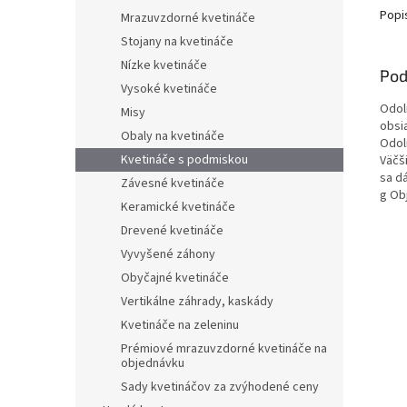
Popi
Mrazuvzdorné kvetináče
Stojany na kvetináče
Nízke kvetináče
Pod
Vysoké kvetináče
Odol
Misy
obsia
Obaly na kvetináče
Odol
Kvetináče s podmiskou
Väčš
sa d
Závesné kvetináče
g Obj
Keramické kvetináče
Drevené kvetináče
Vyvyšené záhony
Obyčajné kvetináče
Vertikálne záhrady, kaskády
Kvetináče na zeleninu
Prémiové mrazuvzdorné kvetináče na
objednávku
Sady kvetináčov za zvýhodené ceny