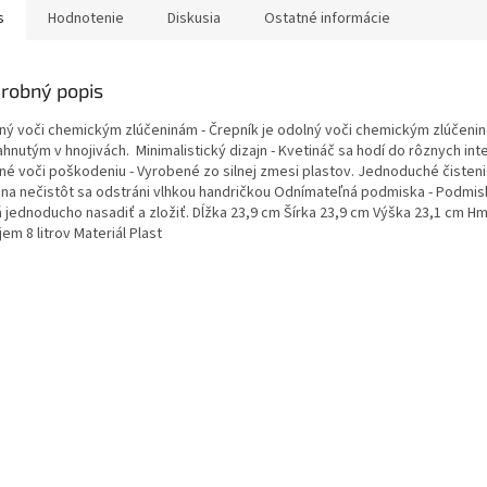
s
Hodnotenie
Diskusia
Ostatné informácie
robný popis
ný voči chemickým zlúčeninám - Črepník je odolný voči chemickým zlúčeni
hnutým v hnojivách. Minimalistický dizajn - Kvetináč sa hodí do rôznych int
né voči poškodeniu - Vyrobené zo silnej zmesi plastov. Jednoduché čisten
ina nečistôt sa odstráni vlhkou handričkou Odnímateľná podmiska - Podmis
á jednoducho nasadiť a zložiť. Dĺžka 23,9 cm Šírka 23,9 cm Výška 23,1 cm H
em 8 litrov Materiál Plast