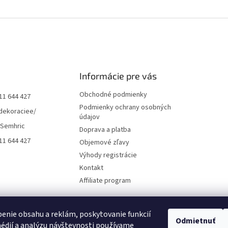
Informácie pre vás
Obchodné podmienky
11 644 427
Podmienky ochrany osobných
dekoraciee/
údajov
 Semhric
Doprava a platba
11 644 427
Objemové zľavy
Výhody registrácie
Kontakt
Affiliate program
enie obsahu a reklám, poskytovanie funkcií
Odmietnuť
édií a analýzu návštevnosti používame