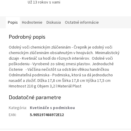
Už 13 rokov s vami
Popis
Hodnotenie
Diskusia
Ostatné informácie
Podrobný popis
Odolný voči chemickým zlúčeninám - Črepník je odolný voči
chemickým zlúčeninám obsiahnutým v hnojivách. Minimalistický
dizajn - Kvetináč sa hodí do rôznych interiérov. Odolné voči
poškodeniu - Vyrobené zo silnej zmesi plastov. Jednoduché
čistenie - Väčšina nečistôt sa odstráni vlhkou handričkou
Odnímateľná podmiska - Podmiska, ktorá sa dá jednoducho
nasadiť a zložiť. Dlžka 17,8 cm Šírka 17,8 cm Výška 17,5 cm
Hmotnost 210 g Objem 3,2 l Materiál Plast
Dodatočné parametre
Kategória
:
Kvetináče s podmiskou
EAN
:
5.905197466972E12