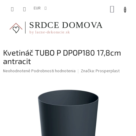
Prejsť
NÁKUP
na
EUR
obsah
KOŠÍK
Kvetináč TUBO P DPOP180 17,8cm
antracit
Priemerné
Neohodnotené
Podrobnosti hodnotenia
Značka:
Prosperplast
hodnotenie
produktu
je
0,0
z
5
hviezdičiek.