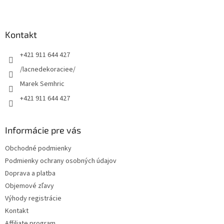
Z
á
p
ä
Kontakt
t
+421 911 644 427
i
e
/lacnedekoraciee/
Marek Semhric
+421 911 644 427
Informácie pre vás
Obchodné podmienky
Podmienky ochrany osobných údajov
Doprava a platba
Objemové zľavy
Výhody registrácie
Kontakt
Affiliate program