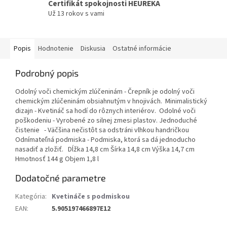
Certifikát spokojnosti HEUREKA
Už 13 rokov s vami
Popis
Hodnotenie
Diskusia
Ostatné informácie
Podrobný popis
Odolný voči chemickým zlúčeninám - Črepník je odolný voči
chemickým zlúčeninám obsiahnutým v hnojivách. Minimalistický
dizajn - Kvetináč sa hodí do rôznych interiérov. Odolné voči
poškodeniu - Vyrobené zo silnej zmesi plastov. Jednoduché
čistenie - Väčšina nečistôt sa odstráni vlhkou handričkou
Odnímateľná podmiska - Podmiska, ktorá sa dá jednoducho
nasadiť a zložiť. Dĺžka 14,8 cm Šírka 14,8 cm Výška 14,7 cm
Hmotnosť 144 g Objem 1,8 l
Dodatočné parametre
Kategória
:
Kvetináče s podmiskou
EAN
:
5.905197466897E12