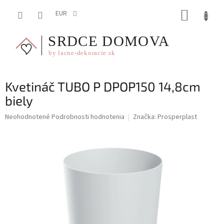
Prejsť
NÁKUP
na
EUR
obsah
KOŠÍK
Kvetináč TUBO P DPOP150 14,8cm
biely
Priemerné
Neohodnotené
Podrobnosti hodnotenia
Značka:
Prosperplast
hodnotenie
produktu
je
0,0
z
5
hviezdičiek.