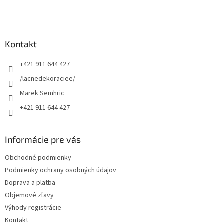
Z
á
p
ä
Kontakt
t
+421 911 644 427
i
e
/lacnedekoraciee/
Marek Semhric
+421 911 644 427
Informácie pre vás
Obchodné podmienky
Podmienky ochrany osobných údajov
Doprava a platba
Objemové zľavy
Výhody registrácie
Kontakt