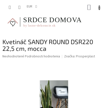
Prejsť
NÁKUP
na
EUR
obsah
KOŠÍK
Kvetináč SANDY ROUND DSR220
22,5 cm, mocca
Priemerné
Neohodnotené
Podrobnosti hodnotenia
Značka:
Prosperplast
hodnotenie
produktu
je
0,0
z
5
hviezdičiek.