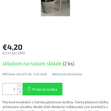
€4,20
€3,41 bez DPH
Jednotková
skladom na našom sklade
(2 ks)
cena:
Môžeme doručiť do:
10.8.2026
Možnosti doručenia
Pridať do košíka
Plastové kvetináče s čiernou plastovou vložkou. Čierna plastová vložka
určená pre výsadbu. Model 2020. Moderný vrúbkovaný vzor kvetináča z