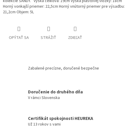
kolekcie SANDY. Výška celková: 19cm Výška plastovej vložky: 18cm
Horný vonkajší priemer: 22,5cm Horný vnútorný priemer pre výsadbu:
21,2cm Objem: 5L
OPÝTAŤ SA
STRÁŽIŤ
ZDIEĽAŤ
Zabalené precízne, doručené bezpečne
Doručenie do druhého dňa
V rámci Slovenska
Certifikát spokojnosti HEUREKA
Už 13 rokov s vami