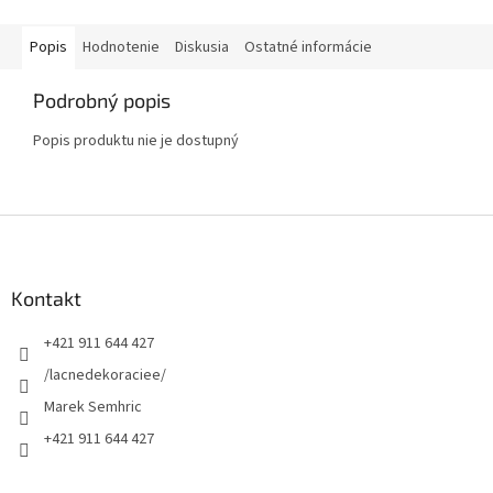
Popis
Hodnotenie
Diskusia
Ostatné informácie
Podrobný popis
Popis produktu nie je dostupný
Z
á
p
ä
Kontakt
t
+421 911 644 427
i
e
/lacnedekoraciee/
Marek Semhric
+421 911 644 427