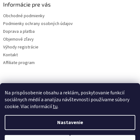
Informácie pre vás
Obchodné podmienky
Podmienky ochrany osobných údajov
Doprava a platba
Objemové zľavy
Výhody registrácie
Kontakt
Affiliate program
Na prispôsobenie obsahu a reklám, poskytovanie funkcií
sociálnych médií a analýzu návštevnosti používame súbory
cookie. Viac informácií
tu
.
Vytvoril Shoptet
Nastavenie
Copyright 2026
lacne-dekoracie.sk
. Všetky práva vyhradené.