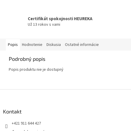
Certifikát spokojnosti HEUREKA
Už 13 rokov s vami
Popis
Hodnotenie
Diskusia
Ostatné informácie
Podrobný popis
Popis produktu nie je dostupný
Z
á
p
ä
Kontakt
t
+421 911 644 427
i
e