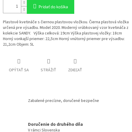
Pridať do košíka
Plastové kvetináče s čiernou plastovou vložkou. Čierna plastová vložka
určená pre výsadbu. Model 2020. Moderný vrúbkovaný vzor kvetináča z
kolekcie SANDY. Výška celková: 19cm Výška plastovej vložky: 18cm
Horný vonkajší priemer: 22,5cm Horný vnútorný priemer pre výsadbu:
21,2cm Objem: 5L
OPÝTAŤ SA
STRÁŽIŤ
ZDIEĽAŤ
Zabalené precízne, doručené bezpečne
Doručenie do druhého dňa
V rámci Slovenska