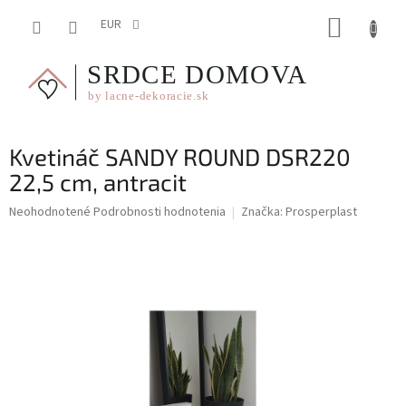
Prejsť
NÁKUP
na
EUR
obsah
KOŠÍK
Kvetináč SANDY ROUND DSR220
22,5 cm, antracit
Priemerné
Neohodnotené
Podrobnosti hodnotenia
Značka:
Prosperplast
hodnotenie
produktu
je
0,0
z
5
hviezdičiek.