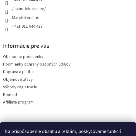
i
e
/lacnedekoraciee/
Marek Semhric
+421 911 644 427
Informácie pre vás
Obchodné podmienky
Podmienky ochrany osobných údajov
Doprava a platba
Objemové zľavy
Výhody registrácie
Kontakt
Affiliate program
Na prispôsobenie obsahu a reklám, poskytovanie funkcií