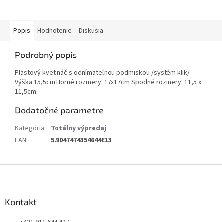
Popis
Hodnotenie
Diskusia
Podrobný popis
Plastový kvetináč s odnímateľnou podmiskou /systém klik/
Výška 15,5cm Horné rozmery: 17x17cm Spodné rozmery: 11,5 x
11,5cm
Dodatočné parametre
Kategória
:
Totálny výpredaj
EAN
:
5.9047474354644E13
Z
á
p
ä
Kontakt
t
+421 911 644 427