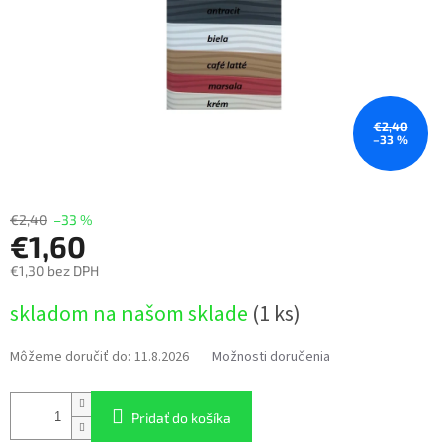
€2,40
–33 %
€2,40
–33 %
€1,60
€1,30 bez DPH
Jednotková
skladom na našom sklade
(1 ks)
cena:
Môžeme doručiť do:
11.8.2026
Možnosti doručenia
Pridať do košíka