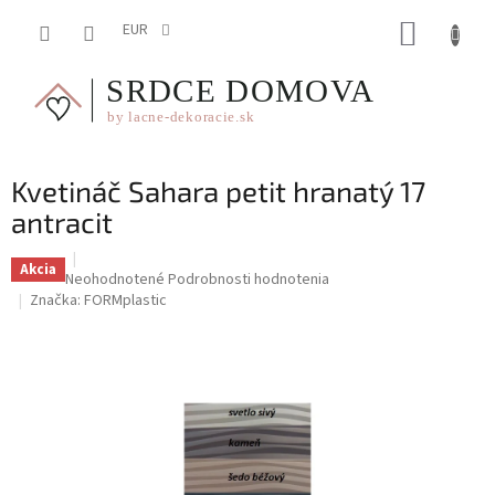
Prejsť
NÁKUP
na
EUR
obsah
KOŠÍK
Kvetináč Sahara petit hranatý 17
antracit
Akcia
Priemerné
Neohodnotené
Podrobnosti hodnotenia
hodnotenie
Značka:
FORMplastic
produktu
je
0,0
z
5
hviezdičiek.