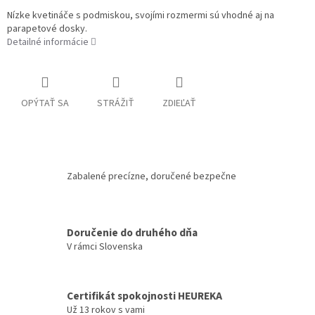
Nízke kvetináče s podmiskou, svojími rozmermi sú vhodné aj na
parapetové dosky.
Detailné informácie
OPÝTAŤ SA
STRÁŽIŤ
ZDIEĽAŤ
Zabalené precízne, doručené bezpečne
Doručenie do druhého dňa
V rámci Slovenska
Certifikát spokojnosti HEUREKA
Už 13 rokov s vami