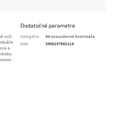
Dodatočné parametre
né voči
Kategória
:
Mrazuvzdorné kvetináče
vetináče
EAN
:
5905197563114
rnce a
potrebu
stenie -