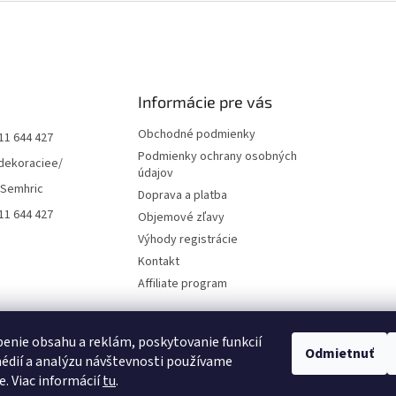
Informácie pre vás
Obchodné podmienky
11 644 427
Podmienky ochrany osobných
dekoraciee/
údajov
 Semhric
Doprava a platba
11 644 427
Objemové zľavy
Výhody registrácie
Kontakt
Affiliate program
enie obsahu a reklám, poskytovanie funkcií
Odmietnuť
édií a analýzu návštevnosti používame
e. Viac informácií
tu
.