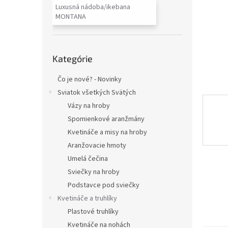
Luxusná nádoba/ikebana
MONTANA
Preskočiť
Kategórie
kategórie
Čo je nové? - Novinky
Sviatok všetkých Svätých
Vázy na hroby
Spomienkové aranžmány
Kvetináče a misy na hroby
Aranžovacie hmoty
Umelá čečina
Sviečky na hroby
Podstavce pod sviečky
Kvetináče a truhlíky
Plastové truhlíky
Kvetináče na nohách