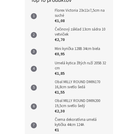
Florex Victoria 23x11x7,5cm na
suché
€1,08
Čečinový základ 13cm sádra 10
vetvičiek
€2,70
Mini kyrička 128B 34cm biela
€0,95
Umelá kytica žltých ruží 205B 32
cm
€1,85
Obal MILLY ROUND DMIN170
16,8cm svetlo šedá
€1,55
Obal MILLY ROUND DMIN200
19,5cm svetlo šedý
€2,30
Čierna dekoratívna umelá
kytička 44cm 124A
€1