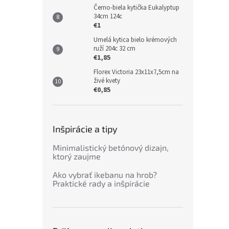
Černo-biela kytička Eukalyptup
34cm 124c
€1
Umelá kytica bielo krémových
ruží 204c 32 cm
€1,85
Florex Victoria 23x11x7,5cm na
živé kvety
€0,85
Inšpirácie a tipy
Minimalistický betónový dizajn,
ktorý zaujme
Ako vybrať ikebanu na hrob?
Praktické rady a inšpirácie