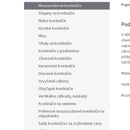
Popi
Mrazuvzdorné kvetináče
Stojany na kvetináče
Nízke kvetináče
Pod
Vysoké kvetináče
5 dô
Misy
chem
Obaly na kvetináče
zapa
Kvetináče s podmiskou
záro
pôdy
Závesné kvetináče
Väčš
Keramické kvetináče
Mater
Drevené kvetináče
Vyvyšené záhony
Vonk
Obyčajné kvetináče
Rozm
Vertikálne záhrady, kaskády
Kvetináče na zeleninu
Prémiové mrazuvzdorné kvetináče na
objednávku
Sady kvetináčov za zvýhodené ceny