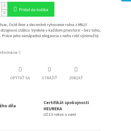
Pridať do košíka
var, čisté línie a decentné ryhovanie robia z MILLY
dizajnovú stálicu. Vynikne v každom priestore – bez toho,
l. Práve jeho nenápadná elegancia z neho robí výnimočný
informácie
OPÝTAŤ SA
STRÁŽIŤ
ZDIEĽAŤ
Certifikát spokojnosti
ého dňa
HEUREKA
Už 13 rokov s vami