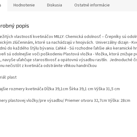
s
Hodnotenie
Diskusia
Ostatné informácie
robný popis
ležitých vlastností kvetináčov MILLY: Chemická odolnosť – Črepníky sú odol
ickým zlúčeninám, ktoré sa nachádzajú v hnojivách. Univerzálny dizajn - K
dnú do každého štýlu bývania. Ľahké - Sú rozhodne ľahšie ako keramické h
veň sú odolnejšie voči poškodeniu Plastová vložka - Vložka, ktorá znižuje 
, navyše uľahčuje starostlivosť a opätovnú výsadbu rastlín. Jednoduché či
inu nečistôt z kvetináča odstránite vlhkou handričkou
iál: plast
ajšie rozmery kvetináča Dĺžka 39,1cm Šírka 39,1 cm Výška 31,5 cm
ery plastovej vložky/pre výsadbu/ Priemer otvoru 32,7cm Výška: 28cm