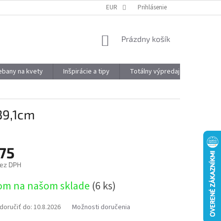
DOPRAVA A PLATBA
OBJEMOVÉ ZĽAVY
EUR
Prihlásenie
VÝHODY REGISTRÁCIE
NÁKUPNÝ
Prázdny košík
KOŠÍK
kebany na kvety
Inšpirácie a tipy
Totálny výpredaj
Značky
39,1cm
,75
bez DPH
ová
om na našom sklade
(6 ks)
oručiť do:
10.8.2026
Možnosti doručenia