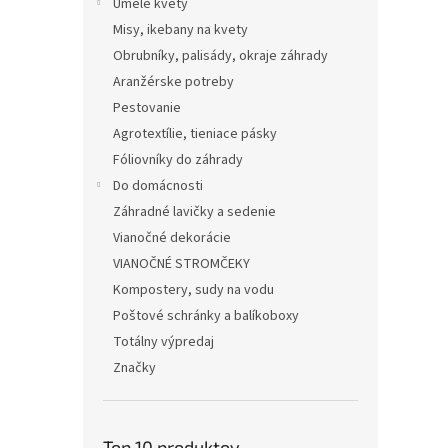
Umelé kvety
Misy, ikebany na kvety
Obrubníky, palisády, okraje záhrady
Aranžérske potreby
Pestovanie
Agrotextílie, tieniace pásky
Fóliovníky do záhrady
Do domácnosti
Záhradné lavičky a sedenie
Vianočné dekorácie
VIANOČNÉ STROMČEKY
Kompostery, sudy na vodu
Poštové schránky a balíkoboxy
Totálny výpredaj
Značky
Top 10 produktov