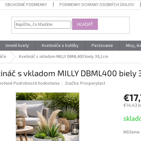
OBCHODNÉ PODMIENKY
PODMIENKY OCHRANY OSOBNÝCH ÚDAJOV
HĽADAŤ
Umelé kvety
Kvetináče a truhlíky
Pestovanie
Misy, i
áče
Kvetináč s vkladom MILLY DBML400 biely 39,1cm
tináč s vkladom MILLY DBML400 biely 
né
notené
Podrobnosti hodnotenia
Značka:
Prosperplast
nie
€17
u
€14,43 
Jednotk
sklad
cena:
iek.
Môžeme d