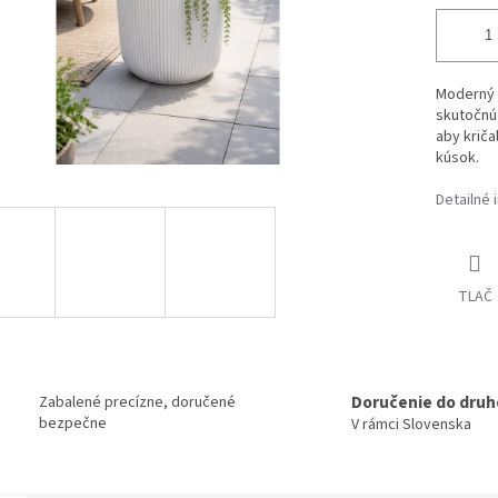
Moderný t
skutočnú 
aby kriča
kúsok.
Detailné 
TLAČ
Doručenie do druh
Zabalené precízne, doručené
bezpečne
V rámci Slovenska