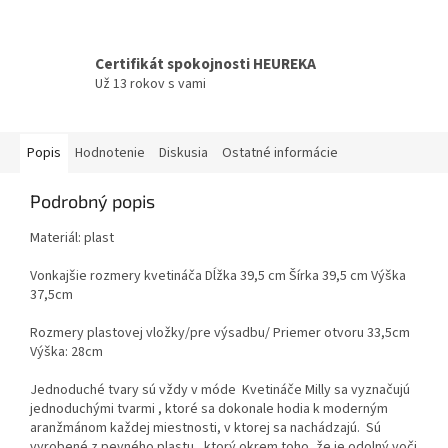
Certifikát spokojnosti HEUREKA
Už 13 rokov s vami
Popis
Hodnotenie
Diskusia
Ostatné informácie
Podrobný popis
Materiál: plast
Vonkajšie rozmery kvetináča Dĺžka 39,5 cm Šírka 39,5 cm Výška
37,5cm
Rozmery plastovej vložky/pre výsadbu/ Priemer otvoru 33,5cm
Výška: 28cm
Jednoduché tvary sú vždy v móde Kvetináče Milly sa vyznačujú
jednoduchými tvarmi , ktoré sa dokonale hodia k moderným
aranžmánom každej miestnosti, v ktorej sa nachádzajú. Sú
vyrobené z pevného plastu , ktorý okrem toho, že je odolný voči