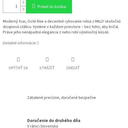
Pridať do košíka
Moderný tvar, čisté línie a decentné ryhovanie robia z MILLY skutočnú
dizajnovú stálicu. Vynikne v každom priestore – bez toho, aby kričal.
Práve jeho nenápadná elegancia z neho robí výnimočný kúsok.
Detailné informácie
OPÝTAŤ SA
STRÁŽIŤ
ZDIEĽAŤ
Zabalené precízne, doručené bezpečne
Doručenie do druhého dňa
V rámci Slovenska