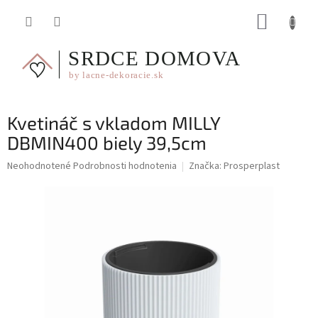
Prejsť
NÁKUP
na
obsah
KOŠÍK
Kvetináč s vkladom MILLY
DBMIN400 biely 39,5cm
Priemerné
Neohodnotené
Podrobnosti hodnotenia
Značka:
Prosperplast
hodnotenie
produktu
je
0,0
z
5
hviezdičiek.