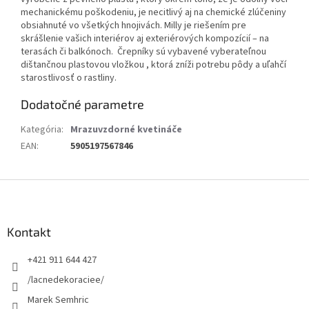
mechanickému poškodeniu, je necitlivý aj na chemické zlúčeniny
obsiahnuté vo všetkých hnojivách. Milly je riešením pre
skrášlenie vašich interiérov aj exteriérových kompozícií – na
terasách či balkónoch. Črepníky sú vybavené vyberateľnou
dištančnou plastovou vložkou , ktorá zníži potrebu pôdy a uľahčí
starostlivosť o rastliny.
Dodatočné parametre
Kategória
:
Mrazuvzdorné kvetináče
EAN
:
5905197567846
Z
á
p
ä
Kontakt
t
+421 911 644 427
i
e
/lacnedekoraciee/
Marek Semhric