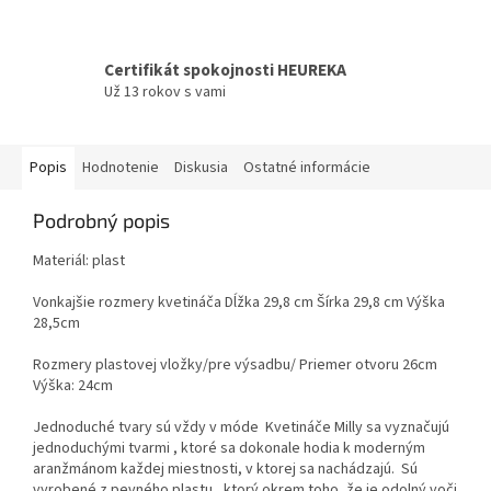
Certifikát spokojnosti HEUREKA
Už 13 rokov s vami
Popis
Hodnotenie
Diskusia
Ostatné informácie
Podrobný popis
Materiál: plast
Vonkajšie rozmery kvetináča Dĺžka 29,8 cm Šírka 29,8 cm Výška
28,5cm
Rozmery plastovej vložky/pre výsadbu/ Priemer otvoru 26cm
Výška: 24cm
Jednoduché tvary sú vždy v móde Kvetináče Milly sa vyznačujú
jednoduchými tvarmi , ktoré sa dokonale hodia k moderným
aranžmánom každej miestnosti, v ktorej sa nachádzajú. Sú
vyrobené z pevného plastu , ktorý okrem toho, že je odolný voči