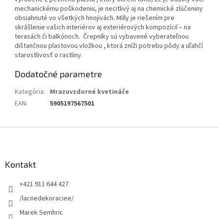
mechanickému poškodeniu, je necitlivý aj na chemické zlúčeniny
obsiahnuté vo všetkých hnojivách. Milly je riešením pre
skrášlenie vašich interiérov aj exteriérových kompozícií – na
terasách či balkónoch. Črepníky sú vybavené vyberateľnou
dištančnou plastovou vložkou , ktorá zníži potrebu pôdy a uľahčí
starostlivosť o rastliny.
Dodatočné parametre
Kategória
:
Mrazuvzdorné kvetináče
EAN
:
5905197567501
Z
á
p
ä
Kontakt
t
+421 911 644 427
i
e
/lacnedekoraciee/
Marek Semhric