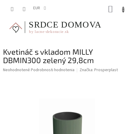
Prejsť
NÁKUP
na
EUR
obsah
KOŠÍK
Kvetináč s vkladom MILLY
DBMIN300 zelený 29,8cm
Priemerné
Neohodnotené
Podrobnosti hodnotenia
Značka:
Prosperplast
hodnotenie
produktu
je
0,0
z
5
hviezdičiek.