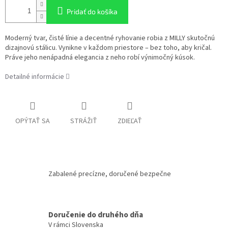
Pridať do košíka
Moderný tvar, čisté línie a decentné ryhovanie robia z MILLY skutočnú
dizajnovú stálicu. Vynikne v každom priestore – bez toho, aby kričal.
Práve jeho nenápadná elegancia z neho robí výnimočný kúsok.
Detailné informácie
OPÝTAŤ SA
STRÁŽIŤ
ZDIEĽAŤ
Zabalené precízne, doručené bezpečne
Doručenie do druhého dňa
V rámci Slovenska