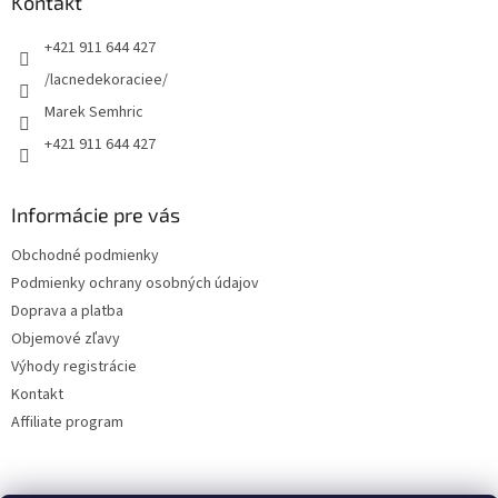
ä
Kontakt
t
+421 911 644 427
i
e
/lacnedekoraciee/
Marek Semhric
+421 911 644 427
Informácie pre vás
Obchodné podmienky
Podmienky ochrany osobných údajov
Doprava a platba
Objemové zľavy
Výhody registrácie
Kontakt
Affiliate program