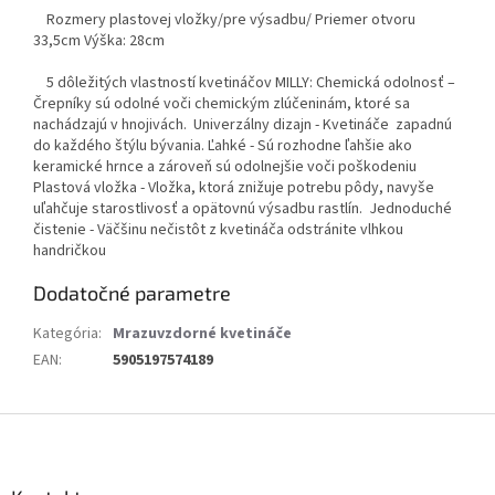
Rozmery plastovej vložky/pre výsadbu/ Priemer otvoru
33,5cm Výška: 28cm
5 dôležitých vlastností kvetináčov MILLY: Chemická odolnosť –
Črepníky sú odolné voči chemickým zlúčeninám, ktoré sa
nachádzajú v hnojivách. Univerzálny dizajn - Kvetináče zapadnú
do každého štýlu bývania. Ľahké - Sú rozhodne ľahšie ako
keramické hrnce a zároveň sú odolnejšie voči poškodeniu
Plastová vložka - Vložka, ktorá znižuje potrebu pôdy, navyše
uľahčuje starostlivosť a opätovnú výsadbu rastlín. Jednoduché
čistenie - Väčšinu nečistôt z kvetináča odstránite vlhkou
handričkou
Dodatočné parametre
Kategória
:
Mrazuvzdorné kvetináče
EAN
:
5905197574189
Z
á
p