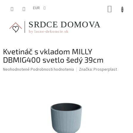
Prejsť
NÁKUP
na
EUR
obsah
KOŠÍK
Kvetináč s vkladom MILLY
DBMIG400 svetlo šedý 39cm
Priemerné
Neohodnotené
Podrobnosti hodnotenia
Značka:
Prosperplast
hodnotenie
produktu
je
0,0
z
5
hviezdičiek.