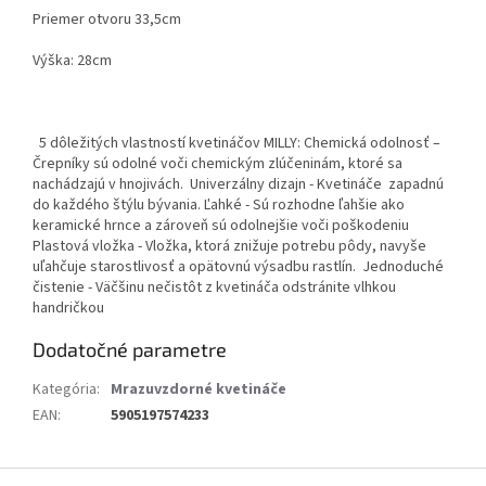
Priemer otvoru 33,5cm
Výška: 28cm
5 dôležitých vlastností kvetináčov MILLY: Chemická odolnosť –
Črepníky sú odolné voči chemickým zlúčeninám, ktoré sa
nachádzajú v hnojivách. Univerzálny dizajn - Kvetináče zapadnú
do každého štýlu bývania. Ľahké - Sú rozhodne ľahšie ako
keramické hrnce a zároveň sú odolnejšie voči poškodeniu
Plastová vložka - Vložka, ktorá znižuje potrebu pôdy, navyše
uľahčuje starostlivosť a opätovnú výsadbu rastlín. Jednoduché
čistenie - Väčšinu nečistôt z kvetináča odstránite vlhkou
handričkou
Dodatočné parametre
Kategória
:
Mrazuvzdorné kvetináče
EAN
:
5905197574233
Z