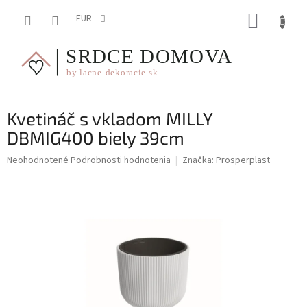
Prejsť
NÁKUP
na
EUR
obsah
KOŠÍK
Kvetináč s vkladom MILLY
DBMIG400 biely 39cm
Priemerné
Neohodnotené
Podrobnosti hodnotenia
Značka:
Prosperplast
hodnotenie
produktu
je
0,0
z
5
hviezdičiek.