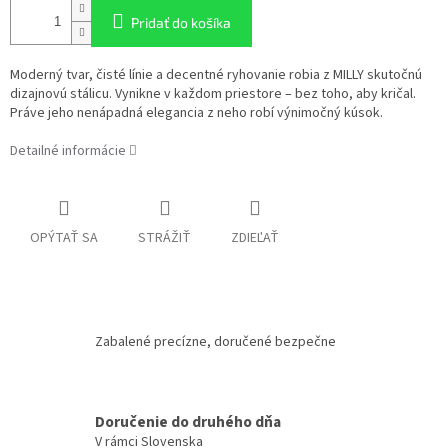
Pridať do košíka
Moderný tvar, čisté línie a decentné ryhovanie robia z MILLY skutočnú
dizajnovú stálicu. Vynikne v každom priestore – bez toho, aby kričal.
Práve jeho nenápadná elegancia z neho robí výnimočný kúsok.
Detailné informácie
OPÝTAŤ SA
STRÁŽIŤ
ZDIEĽAŤ
Zabalené precízne, doručené bezpečne
Doručenie do druhého dňa
V rámci Slovenska