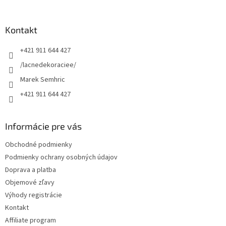
á
p
ä
Kontakt
t
+421 911 644 427
i
e
/lacnedekoraciee/
Marek Semhric
+421 911 644 427
Informácie pre vás
Obchodné podmienky
Podmienky ochrany osobných údajov
Doprava a platba
Objemové zľavy
Výhody registrácie
Kontakt
Affiliate program