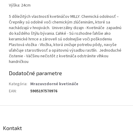
Výška: 24cm
5 dôležitých vlastností kvetináčov MILLY: Chemická odolnosť –
Črepníky sú odolné voči chemickým zlúčeninám, ktoré sa
nachádzajú v hnojivách. Univerzálny dizajn - Kvetináče zapadnú
do každého štýlu bývania. Ľahké - Sú rozhodne ľahšie ako
keramické hrnce a zároveň sú odolnejšie voči poškodeniu
Plastová vložka - Vložka, ktorá znižuje potrebu pôdy, navyše
uľahčuje starostlivosť a opätovnú výsadbu rastlín. Jednoduché
čistenie - Väčšinu nečistôt z kvetináča odstránite vlhkou
handričkou
Dodatočné parametre
Kategória
:
Mrazuvzdorné kvetináče
EAN
:
5905197570976
Z
á
p
ä
Kontakt