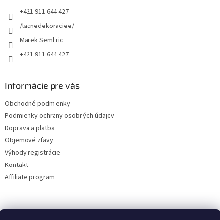
t
+421 911 644 427
i
e
/lacnedekoraciee/
Marek Semhric
+421 911 644 427
Informácie pre vás
Obchodné podmienky
Podmienky ochrany osobných údajov
Doprava a platba
Objemové zľavy
Výhody registrácie
Kontakt
Affiliate program