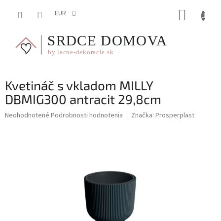
Prejsť
NÁKUP
na
EUR
obsah
KOŠÍK
Kvetináč s vkladom MILLY
DBMIG300 antracit 29,8cm
Priemerné
Neohodnotené
Podrobnosti hodnotenia
Značka:
Prosperplast
hodnotenie
produktu
je
0,0
z
5
hviezdičiek.