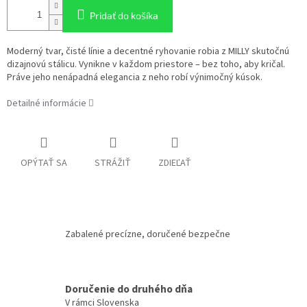
Pridať do košíka
Moderný tvar, čisté línie a decentné ryhovanie robia z MILLY skutočnú
dizajnovú stálicu. Vynikne v každom priestore – bez toho, aby kričal.
Práve jeho nenápadná elegancia z neho robí výnimočný kúsok.
Detailné informácie
OPÝTAŤ SA
STRÁŽIŤ
ZDIEĽAŤ
Zabalené precízne, doručené bezpečne
Doručenie do druhého dňa
V rámci Slovenska