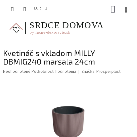
Prejsť
NÁKUP
na
EUR
obsah
KOŠÍK
Kvetináč s vkladom MILLY
DBMIG240 marsala 24cm
Priemerné
Neohodnotené
Podrobnosti hodnotenia
Značka:
Prosperplast
hodnotenie
produktu
je
0,0
z
5
hviezdičiek.