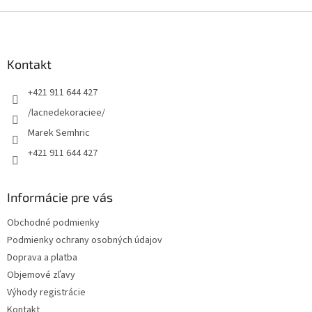
Z
á
p
ä
Kontakt
t
+421 911 644 427
i
e
/lacnedekoraciee/
Marek Semhric
+421 911 644 427
Informácie pre vás
Obchodné podmienky
Podmienky ochrany osobných údajov
Doprava a platba
Objemové zľavy
Výhody registrácie
Kontakt