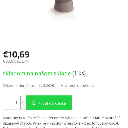
€10,69
€8,69 bez DPH
Jednotková
skladom na našom sklade
(1 ks)
cena:
Môžeme doručiť do:
11.8.2026
Možnosti doručenia
Pridať do košíka
Moderný tvar, čisté línie a decentné ryhovanie robia z MILLY skutočnú
dizajnovú stálicu. Vynikne v každom priestore – bez toho, aby kričal.