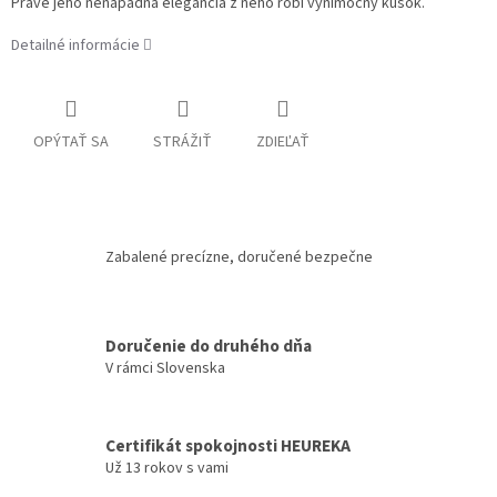
Práve jeho nenápadná elegancia z neho robí výnimočný kúsok.
Detailné informácie
OPÝTAŤ SA
STRÁŽIŤ
ZDIEĽAŤ
Zabalené precízne, doručené bezpečne
Doručenie do druhého dňa
V rámci Slovenska
Certifikát spokojnosti HEUREKA
Už 13 rokov s vami