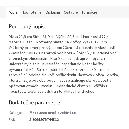
Popis
Hodnotenie
Diskusia
Ostatné informácie
Podrobný popis
Dĺžka 23,9 cm Šírka 23,9 cm Výška 30,5 cm Hmotnost 577 g
Materiál Plast Rozmery plastovje vložky: Výška: 17,5cm
Vnútorný priemer pre výsadbu: 20cm 5 dôležitých vlastností
kvetináčov MILLY: Chemická odolnosť – Črepníky sú odolné voči
chemickým zlúčeninám, ktoré sa nachádzajú v hnojivách.
Univerzálny dizajn - Kvetináče zapadnú do každého štýlu
bývania. Ľahké - Sú rozhodne ľahšie ako keramické hrnce a
zároveň sú odolnejšie voči poškodeniu Plastová vložka - Vložka,
ktorá znižuje potrebu pôdy, navyše uľahčuje starostlivosť a
opätovnú výsadbu rastlín. Jednoduché čistenie - Väčšinu
nečistôt z kvetináča odstránite vlhkou handričkou
Dodatočné parametre
Kategória
:
Mrazuvzdorné kvetináče
EAN
:
5.9051975744E12