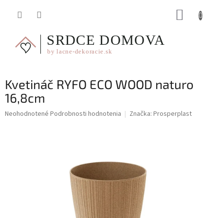
Prejsť
NÁKUP
na
obsah
KOŠÍK
Kvetináč RYFO ECO WOOD naturo
16,8cm
Priemerné
Neohodnotené
Podrobnosti hodnotenia
Značka:
Prosperplast
hodnotenie
produktu
je
0,0
z
5
hviezdičiek.