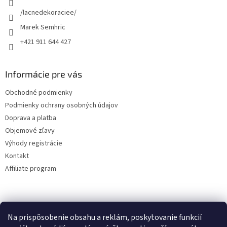
e
/lacnedekoraciee/
Marek Semhric
+421 911 644 427
Informácie pre vás
Obchodné podmienky
Podmienky ochrany osobných údajov
Doprava a platba
Objemové zľavy
Výhody registrácie
Kontakt
Affiliate program
Na prispôsobenie obsahu a reklám, poskytovanie funkcií