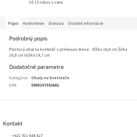
Už 13 rokov s vami
Popis
Hodnotenie
Diskusia
Ostatné informácie
Podrobný popis
Plastový obal na kvetináč s prímesou dreva. Dĺžka 16,8 cm Šírka
16,8 cm Výška 14,7 cm
Dodatočné parametre
Kategória
:
Obaly na kvetináče
EAN
:
5905197382661
Z
á
p
ä
Kontakt
t
+421 911 644 427
i